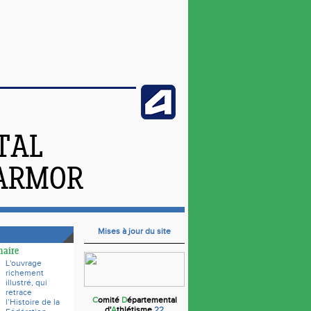
TAL
'ARMOR
Mises à jour du site
naire
L'ouvrage
richement
illustré, qui
retrace
C
omité
D
épartemental
l’Histoire de la
d'
A
thlétisme
22