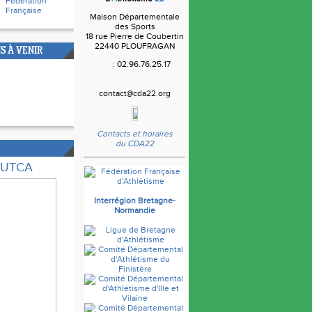
Fédération
Française
Maison Départementale
des Sports
18 rue Pierre de Coubertin
22440 PLOUFRAGAN
S À VENIR
: 02.96.76.25.17
contact@cda22.org
Contacts et horaires
du CDA22
e UTCA
Interrégion Bretagne-
Normandie