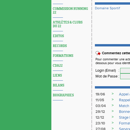
Domaine Sportif
COMMISSION RUNNING
22
ATHLÈTES & CLUBS
DU 22
EDITOS
RECORDS
Commentez cette 
FORMATIONS
Pour commenter une actual
dessous pour vous identi
CDA22
Login (Email)
:
LIENS
Mot de Passe
:
BILANS
>
19/06
Appel 
BIOGRAPHIES
>
11/05
Rappe
>
03/04
Match 
>
29/12
Bonnes
>
12/12
Stage 
>
23/10
Format
>
27/08
Servic