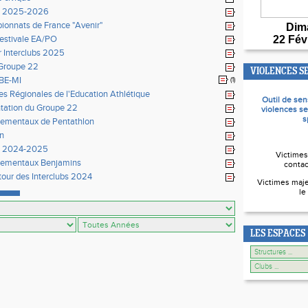
n 2025-2026
onnats de France "Avenir"
Dim
 estivale EA/PO
22 Fév
ur Interclubs 2025
Groupe 22
VIOLENCES S
BE-MI
(1)
es Régionales de l'Education Athlétique
Outil de sen
tation du Groupe 22
violences se
s
ementaux de Pentathlon
on
n 2024-2025
Victimes
tementaux Benjamins
contac
our des Interclubs 2024
Victimes maje
le
LES ESPACES