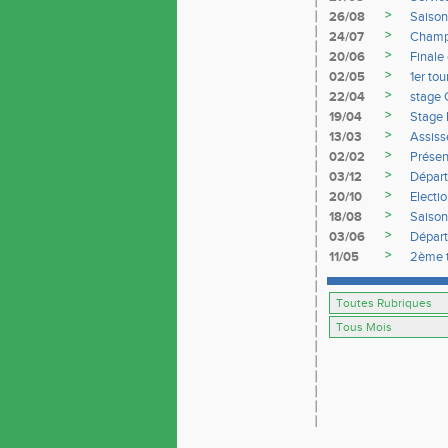
>
26/08
Saiso
>
24/07
Champi
>
20/06
Finale
>
02/05
1er to
>
22/04
stage 
>
19/04
Stage 
>
13/03
Assiss
>
02/02
Présen
>
03/12
Départ
>
20/10
Electi
>
18/08
Saiso
>
03/06
Dépar
>
11/05
2ème t