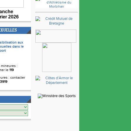
anche
rier 2026
EXUELLES
sibilisation aux
xuelles dans le
port
 mineures :
ter le
119
ures : contacter
3919