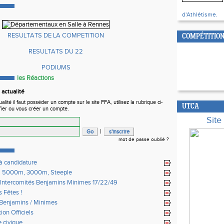
d'Athlétisme.
RESULTATS DE LA COMPETITION
COMPÉTITION
RESULTATS DU 22
PODIUMS
les Réactions
actualité
ité il faut posséder un compte sur le site FFA, utilisez la rubrique ci-
UTCA
fier ou vous créer un compte.
Sit
|
mot de passe oublié ?
à candidature
l 5000m, 3000m, Steeple
Intercomités Benjamins Minimes 17/22/49
 Fêtes !
Benjamins / Minimes
ion Officiels
e civique