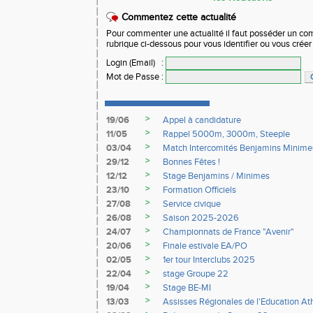
Commentez cette actualité
Pour commenter une actualité il faut posséder un compt
rubrique ci-dessous pour vous identifier ou vous crée
Login (Email)
:
Mot de Passe
:
>
19/06
Appel à candidature
>
11/05
Rappel 5000m, 3000m, Steeple
>
03/04
Match Intercomités Benjamins Minime
>
29/12
Bonnes Fêtes !
>
12/12
Stage Benjamins / Minimes
>
23/10
Formation Officiels
>
27/08
Service civique
>
26/08
Saison 2025-2026
>
24/07
Championnats de France "Avenir"
>
20/06
Finale estivale EA/PO
>
02/05
1er tour Interclubs 2025
>
22/04
stage Groupe 22
>
19/04
Stage BE-MI
>
13/03
Assisses Régionales de l'Education At