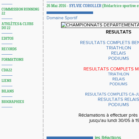
26 Mai 2016 -
SYLVIE COROLLER
(Rédactrice sportive e
COMMISSION RUNNING
22
Domaine Sportif
ATHLÈTES & CLUBS
DU 22
RESULTATS
EDITOS
RESULTATS COMPLETS BE
TRIATHLON
RECORDS
RELAIS
PODIUMS
FORMATIONS
RESULTATS COMPLETS M
CDA22
TRIATHLON
RELAIS
LIENS
PODIUMS
BILANS
RESULTATS COMPLETS CA-JU
RESULTATS RELAI
BIOGRAPHIES
PODIUMS
Réclamations à effectuer prè
jusqu'au lundi 30/05 à 
les Réactions