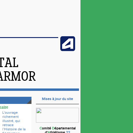
TAL
'ARMOR
Mises à jour du site
naire
L'ouvrage
richement
illustré, qui
retrace
C
omité
D
épartemental
l’Histoire de la
d'
A
thlétisme
22