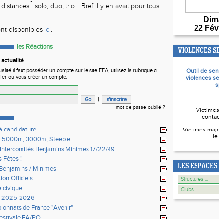
distances : solo, duo, trio... Bref il y en avait pour tous
Dim
22 Fév
sont disponibles
ici
.
les Réactions
VIOLENCES S
actualité
ité il faut posséder un compte sur le site FFA, utilisez la rubrique ci-
Outil de sen
fier ou vous créer un compte.
violences se
s
|
mot de passe oublié ?
Victimes
contac
à candidature
Victimes maje
le
l 5000m, 3000m, Steeple
Intercomités Benjamins Minimes 17/22/49
 Fêtes !
LES ESPACES
Benjamins / Minimes
ion Officiels
e civique
n 2025-2026
onnats de France "Avenir"
 estivale EA/PO