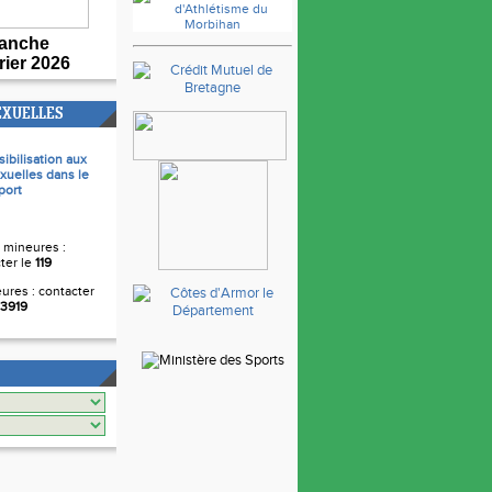
anche
rier 2026
EXUELLES
sibilisation aux
xuelles dans le
port
 mineures :
ter le
119
ures : contacter
3919