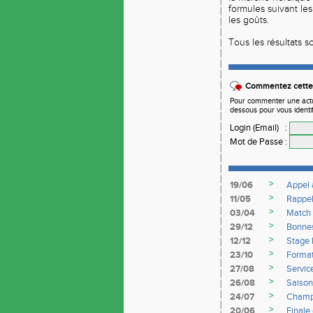
formules suivant les 
les goûts.
Tous les résultats 
Commentez cette 
Pour commenter une actual
dessous pour vous identi
Login (Email)
:
Mot de Passe
:
>
19/06
Appel 
>
11/05
Rappe
>
03/04
Match 
>
29/12
Bonnes
>
12/12
Stage 
>
23/10
Format
>
27/08
Servic
>
26/08
Saiso
>
24/07
Champi
>
20/06
Finale