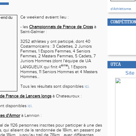
d'Athlétisme.
Ce weekend avaient lieu :
COMPÉTITION
- les
Championnats de France de Cross
à
Saint-Galmier :
3252 athlètes y ont participé, dont 40
Costarmoricains : 3 Cadettes, 2 Juniors
Femmes, 1 Espoirs Femmes, 4 Seniors
Femmes, 2 Masters Femmes, 5 Cadets, 7
Juniors Hommes (dont l'équipe de UA
UTCA
ème
LANGUEUX qui finit 4
), 1 Espoirs
Hommes, 11 Seniors Hommes et 4 Masters
Sit
Hommes...
Tous les résultats sont disponibles
ici
.
de France de Lancers longs
à Chateauroux :
sont disponibles
ici
.
ôtes d'Armor
à Lannion :
al de 1126 personnes inscrites pour participer à une des
 qui allaient de la randonnée de 18km, en passant par
e 18km... jusqu'au trail de 78km... avec différentes