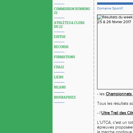
Domaine Sportif
COMMISSION RUNNING
22
ATHLÈTES & CLUBS
DU 22
EDITOS
RECORDS
FORMATIONS
CDA22
LIENS
BILANS
- les
Championnats 
BIOGRAPHIES
Tous les résultats 
- l'
Ultra Trail des C
L'UTCA, c'est un tot
épreuves proposées,
la marche nordique d