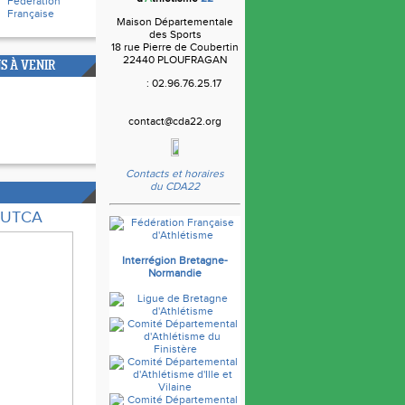
Fédération
Française
Maison Départementale
des Sports
18 rue Pierre de Coubertin
22440 PLOUFRAGAN
S À VENIR
: 02.96.76.25.17
contact@cda22.org
Contacts et horaires
du CDA22
e UTCA
Interrégion Bretagne-
Normandie