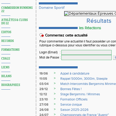
Domaine Sportif
COMMISSION RUNNING
22
Résultats
ATHLÈTES & CLUBS
DU 22
les Réactions
EDITOS
Commentez cette actualité
RECORDS
Pour commenter une actualité il faut posséder un compt
rubrique ci-dessous pour vous identifier ou vous crée
FORMATIONS
Login (Email)
:
Mot de Passe
:
CDA22
LIENS
>
19/06
Appel à candidature
BILANS
>
11/05
Rappel 5000m, 3000m, Steeple
>
03/04
Match Intercomités Benjamins Minime
BIOGRAPHIES
>
29/12
Bonnes Fêtes !
>
12/12
Stage Benjamins / Minimes
>
23/10
Formation Officiels
>
27/08
Service civique
>
26/08
Saison 2025-2026
>
24/07
Championnats de France "Avenir"