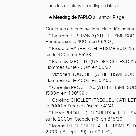
Tous les résultats sont disponibles
ici
.
- le
Meeting de l'APLO
à Larmor-Plage :
Quelques athlètes avaient fait le déplacemen
* Sterenn BERTRAND (ATHLETISME SUD 2
Femmes sur le 400m en 65"60 ;
* Frederic BARBE (ATHLETISME SUD 22),
sur le 400m en 56"28 ;
* Francky MBOTTO (UA DES COTES D’AR
Hommes sur le 400m en 50"37 ;
* Victorien BOUCHET (ATHLETISME SUD 2
Hommes sur le 400m en 52"65 ;
* Corentin PROUTEAU (ATHLETISME SUD 
1500m en 4'30"09 ;
* Caroline CHOLLET (TREGUEUX ATHLETI
le 2000m Steeple (76) en 7'41"41 ;
* Eloise PRIOULT (TREGUEUX ATHLETISME
sur le 2000m Steeple (76) en 8'15"39 ;
* Ronan PIEDERRIERE (ATHLETISME SUD 
2000m Steeple (91) en 7'04"74 ;