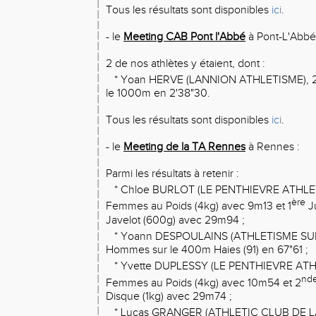
Tous les résultats sont disponibles
ici
.
- le
Meeting CAB Pont l'Abbé
à Pont-L'Abbé 
2 de nos athlètes y étaient, dont :
* Yoan HERVE (LANNION ATHLETISME), 
le 1000m en 2'38"30.
Tous les résultats sont disponibles
ici
.
- le
Meeting de la TA Rennes
à Rennes :
Parmi les résultats à retenir :
* Chloe BURLOT (LE PENTHIEVRE ATHLET
ère
Femmes au Poids (4kg) avec 9m13 et 1
J
Javelot (600g) avec 29m94 ;
* Yoann DESPOULAINS (ATHLETISME SUD
Hommes sur le 400m Haies (91) en 67"61 ;
* Yvette DUPLESSY (LE PENTHIEVRE ATHL
nd
Femmes au Poids (4kg) avec 10m54 et 2
Disque (1kg) avec 29m74 ;
* Lucas GRANGER (ATHLETIC CLUB DE L