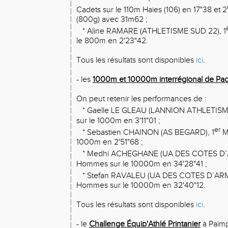
Cadets sur le 110m Haies (106) en 17"38 et 2
(800g) avec 31m62 ;
* Aline RAMARE (ATHLETISME SUD 22), 1
le 800m en 2'23"42.
Tous les résultats sont disponibles
ici
.
- les
1000m et 10000m interrégional de Pa
On peut retenir les performances de :
* Gaelle LE GLEAU (LANNION ATHLETISME
sur le 1000m en 3'11"01 ;
er
* Sebastien CHAINON (AS BEGARD), 1
M
1000m en 2'51"68 ;
* Medhi ACHEGHANE (UA DES COTES D’
Hommes sur le 10000m en 34'28"41 ;
* Stefan RAVALEU (UA DES COTES D’ARM
Hommes sur le 10000m en 32'40"12.
Tous les résultats sont disponibles
ici
.
- le
Challenge Équip'Athlé Printanier
à Paimp