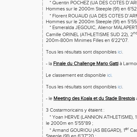
* Quentin POCHEZ (UA DES COTES D’AR
Hommes sur le 2000m Steeple (91) en 6'52"
* Florent ROUAUD (UA DES COTES D’ARM
Hommes sur le 2000m Steeple (91) en 5'55
* Esmeralda JEGOUIC, Alienor MALAPERT
n
Camille ORINEL (ATHLETISME SUD 22), 2
200m-800m Minimes Filles en 6'22"07.
Tous les résultats sont disponibles
ici
.
- la
Finale du Challenge Mario Gatti
à Larmor
Le classement est disponible
ici
.
Tous les résultats sont disponibles
ici
.
- le
Meeting des Koala et du Stade Brestois
3 Costarmoricains y étaient :
* Yoan HERVE (LANNION ATHLETISME), 1
le 2000m en 5'55"89 ;
er
* Armand GOURIOU (AS BEGARD), 1
Cad
Steeple (91) en 6'37"20 ;