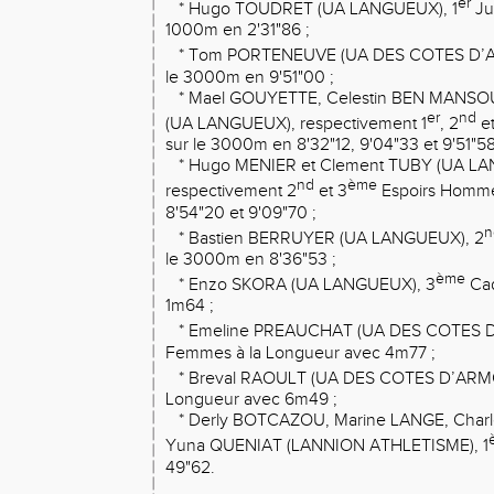
er
* Hugo TOUDRET (UA LANGUEUX), 1
Ju
1000m en 2'31"86 ;
* Tom PORTENEUVE (UA DES COTES D’A
le 3000m en 9'51"00 ;
* Mael GOUYETTE, Celestin BEN MANSOU
er
nd
(UA LANGUEUX), respectivement 1
, 2
et
sur le 3000m en 8'32"12, 9'04"33 et 9'51"58
* Hugo MENIER et Clement TUBY (UA LA
nd
ème
respectivement 2
et 3
Espoirs Homme
8'54"20 et 9'09"70 ;
n
* Bastien BERRUYER (UA LANGUEUX), 2
le 3000m en 8'36"53 ;
ème
* Enzo SKORA (UA LANGUEUX), 3
Cad
1m64 ;
* Emeline PREAUCHAT (UA DES COTES D
Femmes à la Longueur avec 4m77 ;
* Breval RAOULT (UA DES COTES D’ARMO
Longueur avec 6m49 ;
* Derly BOTCAZOU, Marine LANGE, Charl
Yuna QUENIAT (LANNION ATHLETISME), 1
49"62.