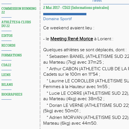
Tweet
2 Mai 2017 - CD22 (Informations générales)
COMMISSION RUNNING
22
Domaine Sportif
ATHLÈTES & CLUBS
DU 22
Ce weekend avaient lieu :
EDITOS
- le
Meeting René Morice
à Lorient :
RECORDS
Quelques athlètes se sont déplacés, dont :
FORMATIONS
* Sebastien BANIEL (ATHLETISME SUD 22)
au Marteau (7kg) avec 37m25 ;
CDA22
* Arthur CABON (ATHLETIC CLUB DE LA 
Cadets sur le 100m en 11"54 ;
LIENS
* Laurine LE COROLLER (ATHLETISME SUD
BILANS
Femmes à la Hauteur avec 1m55 ;
* Lucie LE CORRE (ATHLETISME SUD 22),
BIOGRAPHIES
au Marteau (4kg) avec 38m52 ;
* Dorian LE VERNE (ATHLETISME SUD 22),
(5kg) avec 50m01 ;
* Adrien MORVAN (ATHLETISME SUD 22),
Marteau (6kg) avec 44m50.