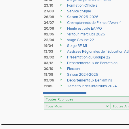
>
23/10
Formation Officiels
>
27/08
Service civique
>
26/08
Saison 2025-2026
>
24/07
Championnats de France "Avenir"
>
20/06
Finale estivale EA/PO
>
02/05
1er tour Interclubs 2025
>
22/04
stage Groupe 22
>
19/04
Stage BE-MI
>
13/03
Assisses Régionales de l'Education At
>
02/02
Présentation du Groupe 22
>
03/12
Départementaux de Pentathlon
>
20/10
Election
>
18/08
Saison 2024-2025
>
03/06
Départementaux Benjamins
>
11/05
2ème tour des Interclubs 2024