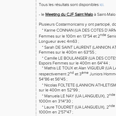
Tous les résultats sont disponibles
ici
.
- le
Meeting du CJF Saint Malo
à Saint-Malo 
Plusieurs Costarmoricains y ont participé, do
* Karine CONNAN (UA DES COTES D’ARM
nde
Femmes sur le 100m en 13"54 et 2
Seni
Longueur avec 4m63 ;
* Sarah DE SAINT LAURENT (LANNION AT
Femmes sur le 400m en 63"55 ;
* Camille LE BOULANGER (UA DES COTES
Espoirs Femmes sur le 400m en 64"44 ;
* Mathis LE TOUX et Alan VIGUEUR (UA 
nd
ème
respectivement 2
et 3
Juniors Homme
54"86 et 56"45 ;
* Nicolas FOLTETE (LANNION ATHLETISME
sur le 400m en 52"99 ;
nde
* Manuela LE NAY (UA LANGUEUX), 2
1000m en 3'14"30 ;
nde
* Laure TOUDRET (UA LANGUEUX), 2
1000m en 2'57"47 ;