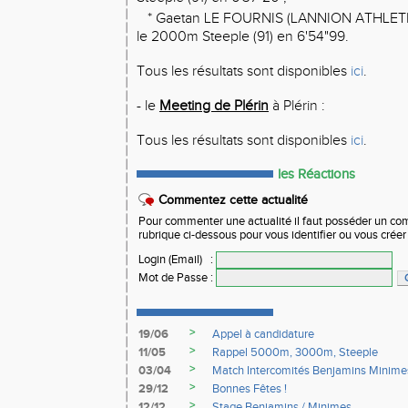
* Gaetan LE FOURNIS (LANNION ATHLETI
le 2000m Steeple (91) en 6'54"99.
Tous les résultats sont disponibles
ici
.
- le
Meeting de Plérin
à Plérin :
Tous les résultats sont disponibles
ici
.
les Réactions
Commentez cette actualité
Pour commenter une actualité il faut posséder un compt
rubrique ci-dessous pour vous identifier ou vous crée
Login (Email)
:
Mot de Passe
:
>
19/06
Appel à candidature
>
11/05
Rappel 5000m, 3000m, Steeple
>
03/04
Match Intercomités Benjamins Minime
>
29/12
Bonnes Fêtes !
>
12/12
Stage Benjamins / Minimes