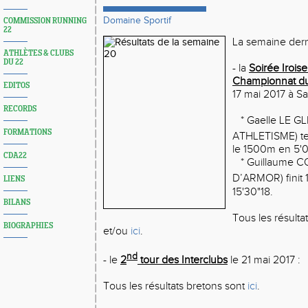
Domaine Sportif
COMMISSION RUNNING
22
La semaine derni
ATHLÈTES & CLUBS
DU 22
- la
Soirée Irois
Championnat du
EDITOS
17 mai 2017 à Sa
RECORDS
* Gaelle LE G
FORMATIONS
ATHLETISME) te
le 1500m en 5'0
CDA22
* Guillaume C
D’ARMOR) finit 
LIENS
15'30"18.
BILANS
Tous les résulta
BIOGRAPHIES
et/ou
ici
.
nd
- le
2
tour des Interclubs
le 21 mai 2017 :
Tous les résultats bretons sont
ici
.