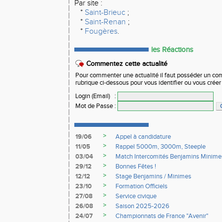
Par site :
*
Saint-Brieuc
;
*
Saint-Renan
;
*
Fougères
.
les Réactions
Commentez cette actualité
Pour commenter une actualité il faut posséder un compt
rubrique ci-dessous pour vous identifier ou vous crée
Login (Email)
:
Mot de Passe
:
>
19/06
Appel à candidature
>
11/05
Rappel 5000m, 3000m, Steeple
>
03/04
Match Intercomités Benjamins Minime
>
29/12
Bonnes Fêtes !
>
12/12
Stage Benjamins / Minimes
>
23/10
Formation Officiels
>
27/08
Service civique
>
26/08
Saison 2025-2026
>
24/07
Championnats de France "Avenir"