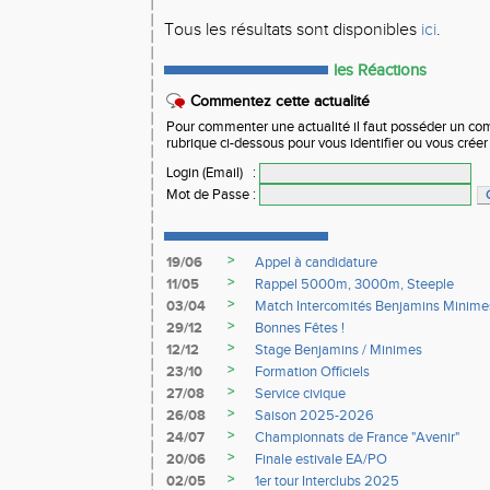
Tous les résultats sont disponibles
ici
.
les Réactions
Commentez cette actualité
Pour commenter une actualité il faut posséder un compt
rubrique ci-dessous pour vous identifier ou vous crée
Login (Email)
:
Mot de Passe
:
>
19/06
Appel à candidature
>
11/05
Rappel 5000m, 3000m, Steeple
>
03/04
Match Intercomités Benjamins Minime
>
29/12
Bonnes Fêtes !
>
12/12
Stage Benjamins / Minimes
>
23/10
Formation Officiels
>
27/08
Service civique
>
26/08
Saison 2025-2026
>
24/07
Championnats de France "Avenir"
>
20/06
Finale estivale EA/PO
>
02/05
1er tour Interclubs 2025