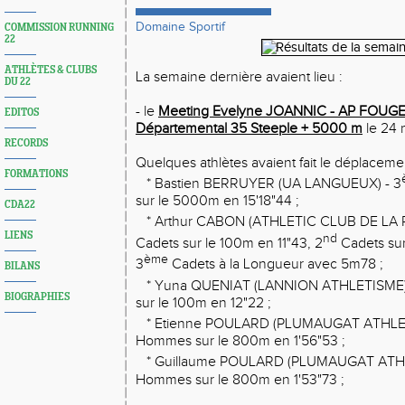
Domaine Sportif
COMMISSION RUNNING
22
ATHLÈTES & CLUBS
La semaine dernière avaient lieu :
DU 22
- le
Meeting Evelyne JOANNIC - AP FOUG
EDITOS
Départemental 35 Steeple + 5000 m
le 24 
RECORDS
Quelques athlètes avaient fait le déplacemen
FORMATIONS
* Bastien BERRUYER (UA LANGUEUX) - 3
sur le 5000m en 15'18"44 ;
CDA22
* Arthur CABON (ATHLETIC CLUB DE LA 
LIENS
nd
Cadets sur le 100m en 11"43, 2
Cadets sur
ème
3
Cadets à la Longueur avec 5m78 ;
BILANS
* Yuna QUENIAT (LANNION ATHLETISME) 
BIOGRAPHIES
sur le 100m en 12"22 ;
* Etienne POULARD (PLUMAUGAT ATHLET
Hommes sur le 800m en 1'56"53 ;
* Guillaume POULARD (PLUMAUGAT ATHL
Hommes sur le 800m en 1'53"73 ;