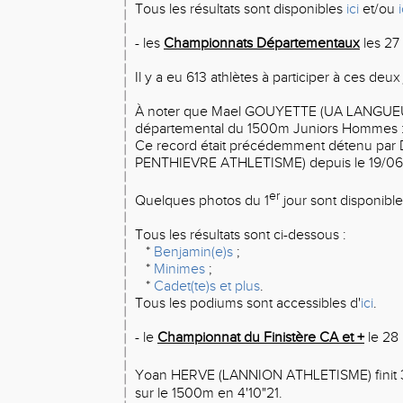
Tous les résultats sont disponibles
ici
et/ou
i
- les
Championnats Départementaux
les 27 
Il y a eu 613 athlètes à participer à ces deux
À noter que Mael GOUYETTE (UA LANGUEUX)
départemental du 1500m Juniors Hommes : il 
Ce record était précédemment détenu par 
PENTHIEVRE ATHLETISME) depuis le 19/06/1
er
Quelques photos du 1
jour sont disponibl
Tous les résultats sont ci-dessous :
*
Benjamin(e)s
;
*
Minimes
;
*
Cadet(te)s et plus
.
Tous les podiums sont accessibles d'
ici
.
- le
Championnat du Finistère CA et +
le 28 
Yoan HERVE (LANNION ATHLETISME) finit 
sur le 1500m en 4'10"21.