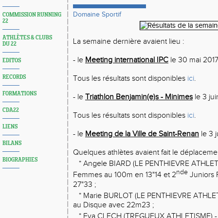
Domaine Sportif
COMMISSION RUNNING
22
ATHLÈTES & CLUBS
La semaine dernière avaient lieu :
DU 22
- le
Meeting international IPC
le 30 mai 2017 
EDITOS
RECORDS
Tous les résultats sont disponibles
ici
.
FORMATIONS
- le
Triathlon Benjamin(e)s - Minimes
le 3 ju
CDA22
Tous les résultats sont disponibles
ici
.
LIENS
- le
Meeting de la Ville de Saint-Renan
le 3 
BILANS
Quelques athlètes avaient fait le déplacemen
BIOGRAPHIES
* Angele BIARD (LE PENTHIEVRE ATHLETI
nde
Femmes au 100m en 13"14 et 2
Juniors
27"33 ;
* Marie BURLOT (LE PENTHIEVRE ATHLETI
au Disque avec 22m23 ;
* Eva CLECH (TREGUEUX ATHLETISME) - 