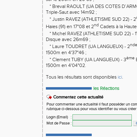
* Breval RAOULT (UA DES COTES D’ARMO
Triple-Saut avec 14m92 ;
* Justin RAVEZ (ATHLETISME SUD 22) - 2
nd
Haies (91) en 17"08 et 2
Cadets à la Haute
* Michel RAVEZ (ATHLETISME SUD 22) - 1
Disque avec 26m69 ;
nd
* Laure TOUDRET (UA LANGUEUX) - 2
1500m en 4'37"46 ;
ème
* Clement TUBY (UA LANGUEUX) - 3
E
1500m en 4'04"02.
Tous les résultats sont disponibles
ici
.
les Réactions
Commentez cette actualité
Pour commenter une actualité il faut posséder un compt
rubrique ci-dessous pour vous identifier ou vous crée
Login (Email)
:
Mot de Passe
: