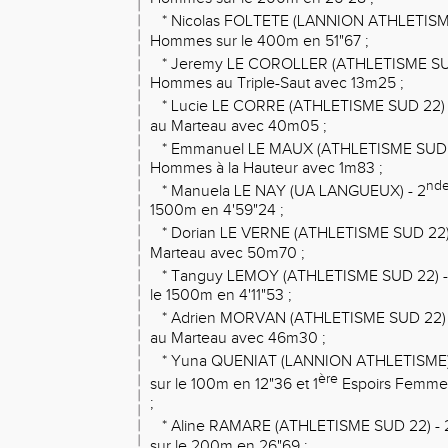
* Nicolas FOLTETE (LANNION ATHLETISME
Hommes sur le 400m en 51"67 ;
* Jeremy LE COROLLER (ATHLETISME SUD
Hommes au Triple-Saut avec 13m25 ;
* Lucie LE CORRE (ATHLETISME SUD 22) -
au Marteau avec 40m05 ;
* Emmanuel LE MAUX (ATHLETISME SUD 2
Hommes à la Hauteur avec 1m83 ;
nd
* Manuela LE NAY (UA LANGUEUX) - 2
1500m en 4'59"24 ;
* Dorian LE VERNE (ATHLETISME SUD 22)
Marteau avec 50m70 ;
* Tanguy LEMOY (ATHLETISME SUD 22) -
le 1500m en 4'11"53 ;
* Adrien MORVAN (ATHLETISME SUD 22) 
au Marteau avec 46m30 ;
* Yuna QUENIAT (LANNION ATHLETISME) 
ère
sur le 100m en 12"36 et 1
Espoirs Femmes
;
* Aline RAMARE (ATHLETISME SUD 22) - 
sur le 200m en 26"69 ;