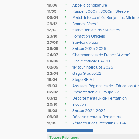
>
19/06
Appel à candidature
>
11/05
Rappel 5000m, 3000m, Steeple
>
03/04
Match Intercomités Benjamins Minime
>
29/12
Bonnes Fêtes !
>
12/12
Stage Benjamins / Minimes
>
23/10
Formation Officiels
>
27/08
Service civique
>
26/08
Saison 2025-2026
>
24/07
Championnats de France "Avenir"
>
20/06
Finale estivale EA/PO
>
02/05
1er tour Interclubs 2025
>
22/04
stage Groupe 22
>
19/04
Stage BE-MI
>
13/03
Assisses Régionales de l'Education At
>
02/02
Présentation du Groupe 22
>
03/12
Départementaux de Pentathlon
>
20/10
Election
>
18/08
Saison 2024-2025
>
03/06
Départementaux Benjamins
>
11/05
2ème tour des Interclubs 2024