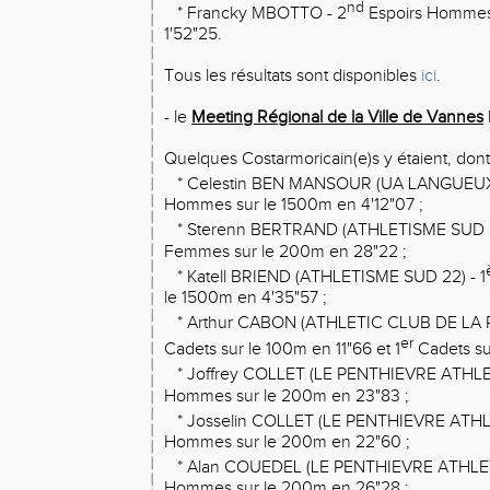
nd
* Francky MBOTTO - 2
Espoirs Hommes
1'52"25.
Tous les résultats sont disponibles
ici
.
- le
Meeting Régional de la Ville de Vannes
Quelques Costarmoricain(e)s y étaient, dont
* Celestin BEN MANSOUR (UA LANGUEUX)
Hommes sur le 1500m en 4'12"07 ;
* Sterenn BERTRAND (ATHLETISME SUD 2
Femmes sur le 200m en 28"22 ;
* Katell BRIEND (ATHLETISME SUD 22) - 1
le 1500m en 4'35"57 ;
* Arthur CABON (ATHLETIC CLUB DE LA R
er
Cadets sur le 100m en 11"66 et 1
Cadets su
* Joffrey COLLET (LE PENTHIEVRE ATHLET
Hommes sur le 200m en 23"83 ;
* Josselin COLLET (LE PENTHIEVRE ATHLE
Hommes sur le 200m en 22"60 ;
* Alan COUEDEL (LE PENTHIEVRE ATHLET
Hommes sur le 200m en 26"28 ;