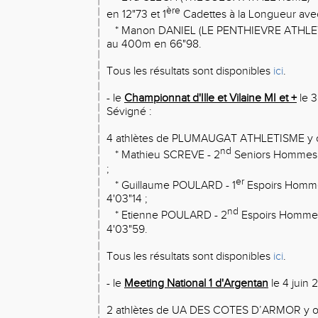
ère
en 12"73 et 1
Cadettes à la Longueur ave
* Manon DANIEL (LE PENTHIEVRE ATHLET
au 400m en 66"98.
Tous les résultats sont disponibles
ici
.
- le
Championnat d'Ille et Vilaine MI et +
le 3
Sévigné :
4 athlètes de PLUMAUGAT ATHLETISME y ont
nd
* Mathieu SCREVE - 2
Seniors Hommes 
;
er
* Guillaume POULARD - 1
Espoirs Homme
4'03"14 ;
nd
* Etienne POULARD - 2
Espoirs Hommes
4'03"59.
Tous les résultats sont disponibles
ici
.
- le
Meeting National 1 d'Argentan
le 4 juin 
2 athlètes de UA DES COTES D’ARMOR y ont 