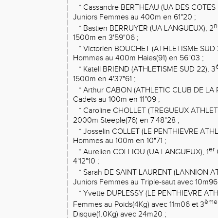
* Cassandre BERTHEAU (UA DES COTES 
Juniors Femmes au 400m en 61"20 ;
n
* Bastien BERRUYER (UA LANGUEUX), 2
1500m en 3'59"06 ;
* Victorien BOUCHET (ATHLETISME SUD 2
Hommes au 400m Haies(91) en 56"03 ;
* Katell BRIEND (ATHLETISME SUD 22), 3
1500m en 4'37"61 ;
* Arthur CABON (ATHLETIC CLUB DE LA 
Cadets au 100m en 11"09 ;
* Caroline CHOLLET (TREGUEUX ATHLETI
2000m Steeple(76) en 7'48"28 ;
* Josselin COLLET (LE PENTHIEVRE ATHL
Hommes au 100m en 10"71 ;
er
* Aurelien COLLIOU (UA LANGUEUX), 1
4'12"10 ;
* Sarah DE SAINT LAURENT (LANNION AT
Juniors Femmes au Triple-saut avec 10m96 
* Yvette DUPLESSY (LE PENTHIEVRE ATH
ème
Femmes au Poids(4Kg) avec 11m06 et 3
Disque(1.0Kg) avec 24m20 ;