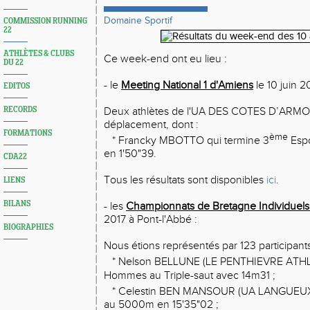
Domaine Sportif
COMMISSION RUNNING
22
ATHLÈTES & CLUBS
Ce week-end ont eu lieu :
DU 22
- le
Meeting National 1 d'Amiens
le 10 juin 2
EDITOS
RECORDS
Deux athlètes de l'UA DES COTES D’ARMOR 
déplacement, dont :
FORMATIONS
ème
* Francky MBOTTO qui termine 3
Esp
en 1'50"39.
CDA22
Tous les résultats sont disponibles
ici
.
LIENS
BILANS
- les
Championnats de Bretagne Individuels
2017 à Pont-l'Abbé :
BIOGRAPHIES
Nous étions représentés par 123 participants 
* Nelson BELLUNE (LE PENTHIEVRE ATHL
Hommes au Triple-saut avec 14m31 ;
* Celestin BEN MANSOUR (UA LANGUEUX
au 5000m en 15'35"02 ;