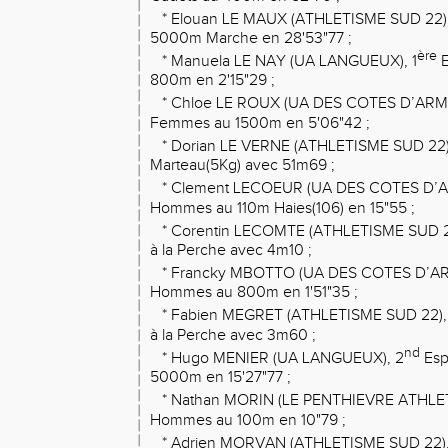
* Elouan LE MAUX (ATHLETISME SUD 22),
5000m Marche en 28'53"77 ;
ère
* Manuela LE NAY (UA LANGUEUX), 1
E
800m en 2'15"29 ;
* Chloe LE ROUX (UA DES COTES D’ARM
Femmes au 1500m en 5'06"42 ;
* Dorian LE VERNE (ATHLETISME SUD 22)
Marteau(5Kg) avec 51m69 ;
* Clement LECOEUR (UA DES COTES D’A
Hommes au 110m Haies(106) en 15"55 ;
* Corentin LECOMTE (ATHLETISME SUD 22
à la Perche avec 4m10 ;
* Francky MBOTTO (UA DES COTES D’AR
Hommes au 800m en 1'51"35 ;
* Fabien MEGRET (ATHLETISME SUD 22),
à la Perche avec 3m60 ;
nd
* Hugo MENIER (UA LANGUEUX), 2
Esp
5000m en 15'27"77 ;
* Nathan MORIN (LE PENTHIEVRE ATHLET
Hommes au 100m en 10"79 ;
* Adrien MORVAN (ATHLETISME SUD 22),