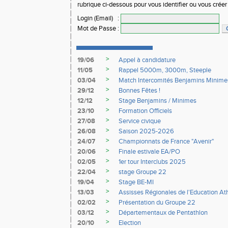
rubrique ci-dessous pour vous identifier ou vous crée
Login (Email)
:
Mot de Passe
:
>
19/06
Appel à candidature
>
11/05
Rappel 5000m, 3000m, Steeple
>
03/04
Match Intercomités Benjamins Minime
>
29/12
Bonnes Fêtes !
>
12/12
Stage Benjamins / Minimes
>
23/10
Formation Officiels
>
27/08
Service civique
>
26/08
Saison 2025-2026
>
24/07
Championnats de France "Avenir"
>
20/06
Finale estivale EA/PO
>
02/05
1er tour Interclubs 2025
>
22/04
stage Groupe 22
>
19/04
Stage BE-MI
>
13/03
Assisses Régionales de l'Education At
>
02/02
Présentation du Groupe 22
>
03/12
Départementaux de Pentathlon
>
20/10
Election