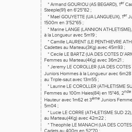
er
* Armand GOURIOU (AS BEGARD), 1
Cad
Steeple(91) en 6'25"82 ;
er
* Mael GOUYETTE (UA LANGUEUX), 1
Ju
1500m en 3'52"65 ;
* Marine LANGE (LANNION ATHLETISME),
à la Longueur avec 5m19 ;
* Camille LAURENT (LE PENTHIEVRE ATH
Cadettes au Marteau(3Kg) avec 45m93 ;
* Cecile LE BARTZ (UA DES COTES D’AR
Femmes au Marteau(4Kg) avec 36m21 ;
* Jeremy LE COROLLER (UA DES COTES 
Juniors Hommes à la Longueur avec 6m28 
au Triple-saut avec 13m55 ;
* Laurine LE COROLLER (ATHLETISME SUD
nde
Femmes au 100m Haies(84) en 15"46, 2
ème
Hauteur avec 1m62 et 3
Juniors Femmes
5m04 ;
* Lucie LE CORRE (ATHLETISME SUD 22),
au Marteau(4Kg) avec 42m22 ;
* Theophile LE MANACH (UA DES COTES
Cadets au 400m en 52"70 ;