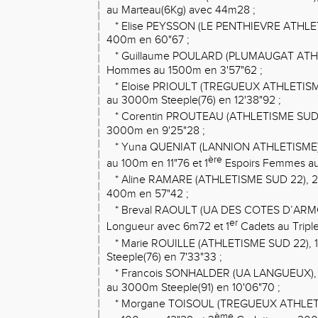
au Marteau(6Kg) avec 44m28 ;
* Elise PEYSSON (LE PENTHIEVRE ATHLET
400m en 60"67 ;
* Guillaume POULARD (PLUMAUGAT ATHL
Hommes au 1500m en 3'57"62 ;
* Eloise PRIOULT (TREGUEUX ATHLETISME
au 3000m Steeple(76) en 12'38"92 ;
* Corentin PROUTEAU (ATHLETISME SUD 
3000m en 9'25"28 ;
* Yuna QUENIAT (LANNION ATHLETISME),
ère
au 100m en 11"76 et 1
Espoirs Femmes au
* Aline RAMARE (ATHLETISME SUD 22), 2
400m en 57"42 ;
* Breval RAOULT (UA DES COTES D’ARMO
er
Longueur avec 6m72 et 1
Cadets au Tripl
* Marie ROUILLE (ATHLETISME SUD 22), 1
Steeple(76) en 7'33"33 ;
* Francois SONHALDER (UA LANGUEUX),
au 3000m Steeple(91) en 10'06"70 ;
* Morgane TOISOUL (TREGUEUX ATHLETI
ème