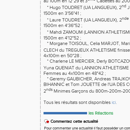
au 100m en 12"29 et 3
Cadettes au 200
nd
* Hugo TOUDRET (UA LANGUEUX), 2
J
1500m en 3'56"41 ;
nde
* Laure TOUDRET (UA LANGUEUX), 2
1500m en 4'36"52 ;
* Mahdi ZAMOUM (LANNION ATHLETISME
1500m en 4'12"52 ;
* Morgane TOISOUL, Celia MARJOT, Mari
CLECH du TREGUEUX ATHLETISME finisse
4x100m en 50"28 ;
* Charlene LE MERCIER, Derly BOTCAZOU
Yuna QUENIAT du LANNION ATHLETISME t
Femmes au 4x100m en 48"42 ;
* Geremy GAUBICHER, Andreas TRAJKOV
BIHANNIC et Tom JOUETTE de l'UA DES 
nds
2
Minimes Garçons du 800m-200m-200
Tous les résultats sont disponibles
ici
.
les Réactions
Commentez cette actualité
Pour commenter une actualité il faut posséder un compt