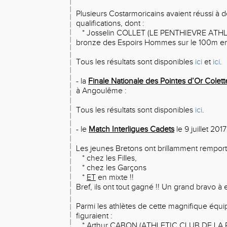
Plusieurs Costarmoricains avaient réussi à 
qualifications, dont :
* Josselin COLLET (LE PENTHIEVRE ATHLE
bronze des Espoirs Hommes sur le 100m en
Tous les résultats sont disponibles
ici
et
ici
.
- la
Finale Nationale des Pointes d’Or Colet
à Angoulême :
Tous les résultats sont disponibles
ici
.
- le
Match Interligues Cadets
le 9 juillet 2017
Les jeunes Bretons ont brillamment remport
* chez les Filles,
* chez les Garçons
*
ET
en mixte !!
Bref, ils ont tout gagné !! Un grand bravo à e
Parmi les athlètes de cette magnifique éq
figuraient :
* Arthur CABON (ATHLETIC CLUB DE LA R