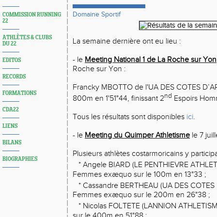
Domaine Sportif
COMMISSION RUNNING
22
ATHLÈTES & CLUBS
La semaine dernière ont eu lieu :
DU 22
- le
Meeting National 1 de La Roche sur Yon
EDITOS
Roche sur Yon :
RECORDS
Francky MBOTTO de l'UA DES COTES D’AR
FORMATIONS
nd
800m en 1'51"44, finissant 2
Espoirs Hom
CDA22
Tous les résultats sont disponibles
ici
.
LIENS
- le
Meeting du Quimper Athletisme
le 7 jui
BILANS
Plusieurs athlètes costarmoricains y participa
BIOGRAPHIES
* Angele BIARD (LE PENTHIEVRE ATHLET
Femmes exæquo sur le 100m en 13"33 ;
* Cassandre BERTHEAU (UA DES COTES 
Femmes exæquo sur le 200m en 26"38 ;
* Nicolas FOLTETE (LANNION ATHLETISME
sur le 400m en 51"88 ;