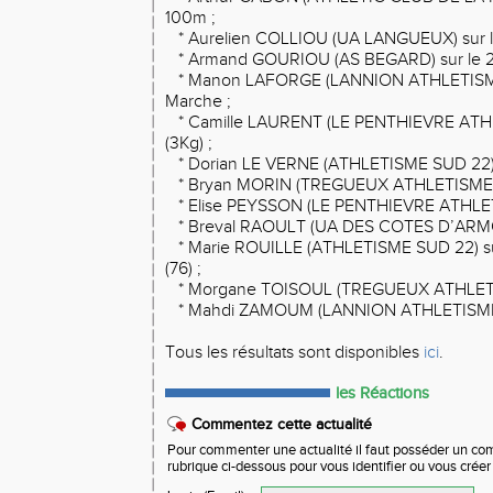
100m ;
* Aurelien COLLIOU (UA LANGUEUX) sur le
* Armand GOURIOU (AS BEGARD) sur le 20
* Manon LAFORGE (LANNION ATHLETISME
Marche ;
* Camille LAURENT (LE PENTHIEVRE ATH
(3Kg) ;
* Dorian LE VERNE (ATHLETISME SUD 22) 
* Bryan MORIN (TREGUEUX ATHLETISME) au
* Elise PEYSSON (LE PENTHIEVRE ATHLETI
* Breval RAOULT (UA DES COTES D’ARMOR)
* Marie ROUILLE (ATHLETISME SUD 22) su
(76) ;
* Morgane TOISOUL (TREGUEUX ATHLETIS
* Mahdi ZAMOUM (LANNION ATHLETISME)
Tous les résultats sont disponibles
ici
.
les Réactions
Commentez cette actualité
Pour commenter une actualité il faut posséder un compt
rubrique ci-dessous pour vous identifier ou vous crée