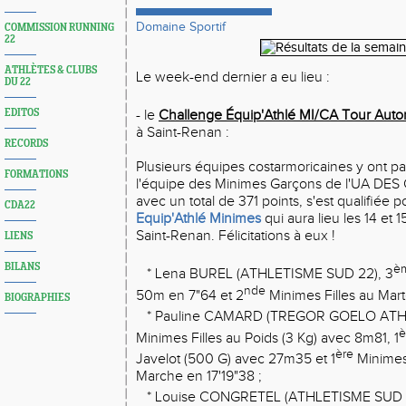
Domaine Sportif
COMMISSION RUNNING
22
ATHLÈTES & CLUBS
Le week-end dernier a eu lieu :
DU 22
EDITOS
- le
Challenge Équip'Athlé MI/CA Tour Aut
à Saint-Renan :
RECORDS
Plusieurs équipes costarmoricaines y ont pa
FORMATIONS
l'équipe des Minimes Garçons de l'UA DE
avec un total de 371 points, s'est qualifiée p
CDA22
Equip'Athlé Minimes
qui aura lieu les 14 et 
Saint-Renan. Félicitations à eux !
LIENS
BILANS
è
* Lena BUREL (ATHLETISME SUD 22), 3
nde
50m en 7"64 et 2
Minimes Filles au Mar
BIOGRAPHIES
* Pauline CAMARD (TREGOR GOELO ATHL
è
Minimes Filles au Poids (3 Kg) avec 8m81, 1
ère
Javelot (500 G) avec 27m35 et 1
Minimes 
Marche en 17'19"38 ;
* Louise CONGRETEL (ATHLETISME SUD 2