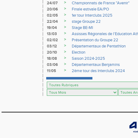
>
24/07
Championnats de France "Avenir"
>
20/06
Finale estivale EA/PO
>
02/05
1er tour Interclubs 2025
>
22/04
stage Groupe 22
>
19/04
Stage BE-MI
>
13/03
Assisses Régionales de l'Education At
>
02/02
Présentation du Groupe 22
>
03/12
Départementaux de Pentathlon
>
20/10
Election
>
18/08
Saison 2024-2025
>
03/06
Départementaux Benjamins
>
11/05
2ème tour des Interclubs 2024