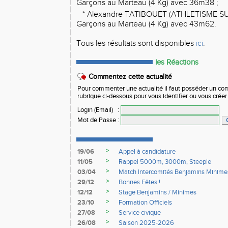
Garçons au Marteau (4 Kg) avec 36m38 ;
* Alexandre TATIBOUET (ATHLETISME SU
Garçons au Marteau (4 Kg) avec 43m62.
Tous les résultats sont disponibles
ici
.
les Réactions
Commentez cette actualité
Pour commenter une actualité il faut posséder un compt
rubrique ci-dessous pour vous identifier ou vous crée
Login (Email)
:
Mot de Passe
:
>
19/06
Appel à candidature
>
11/05
Rappel 5000m, 3000m, Steeple
>
03/04
Match Intercomités Benjamins Minime
>
29/12
Bonnes Fêtes !
>
12/12
Stage Benjamins / Minimes
>
23/10
Formation Officiels
>
27/08
Service civique
>
26/08
Saison 2025-2026