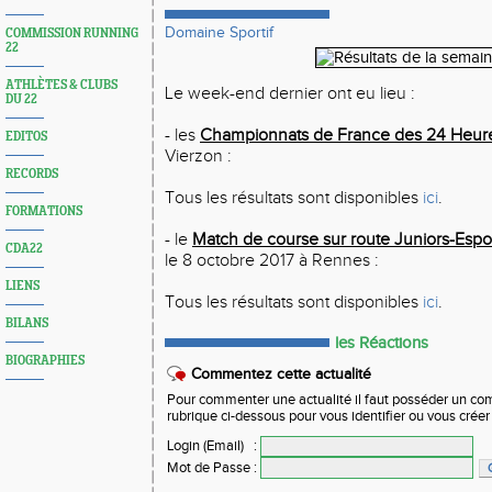
Domaine Sportif
COMMISSION RUNNING
22
ATHLÈTES & CLUBS
Le week-end dernier ont eu lieu :
DU 22
- les
Championnats de France des 24 Heur
EDITOS
Vierzon :
RECORDS
Tous les résultats sont disponibles
ici
.
FORMATIONS
- le
Match de course sur route Juniors-Espoi
CDA22
le 8 octobre 2017 à Rennes :
LIENS
Tous les résultats sont disponibles
ici
.
BILANS
les Réactions
BIOGRAPHIES
Commentez cette actualité
Pour commenter une actualité il faut posséder un compt
rubrique ci-dessous pour vous identifier ou vous crée
Login (Email)
:
Mot de Passe
: