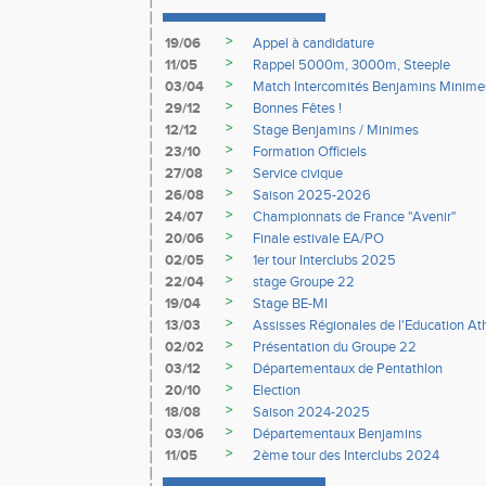
>
19/06
Appel à candidature
>
11/05
Rappel 5000m, 3000m, Steeple
>
03/04
Match Intercomités Benjamins Minime
>
29/12
Bonnes Fêtes !
>
12/12
Stage Benjamins / Minimes
>
23/10
Formation Officiels
>
27/08
Service civique
>
26/08
Saison 2025-2026
>
24/07
Championnats de France "Avenir"
>
20/06
Finale estivale EA/PO
>
02/05
1er tour Interclubs 2025
>
22/04
stage Groupe 22
>
19/04
Stage BE-MI
>
13/03
Assisses Régionales de l'Education At
>
02/02
Présentation du Groupe 22
>
03/12
Départementaux de Pentathlon
>
20/10
Election
>
18/08
Saison 2024-2025
>
03/06
Départementaux Benjamins
>
11/05
2ème tour des Interclubs 2024