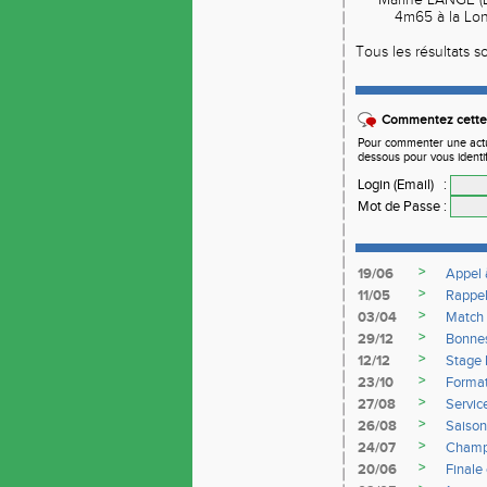
* Marine LANGE (L
4m65 à la Long
Tous les résultats 
Commentez cette 
Pour commenter une actual
dessous pour vous identi
Login (Email)
:
Mot de Passe
:
>
19/06
Appel 
>
11/05
Rappe
>
03/04
Match 
>
29/12
Bonnes
>
12/12
Stage 
>
23/10
Format
>
27/08
Servic
>
26/08
Saiso
>
24/07
Champi
>
20/06
Finale