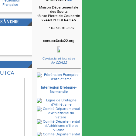
Fédération
Française
Maison Départementale
des Sports
18 rue Pierre de Coubertin
22440 PLOUFRAGAN
S À VENIR
: 02.96.76.25.17
contact@cda22.org
Contacts et horaires
du CDA22
e UTCA
Interrégion Bretagne-
Normandie