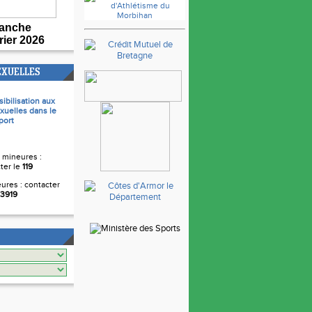
anche
rier 2026
EXUELLES
sibilisation aux
xuelles dans le
port
 mineures :
ter le
119
ures : contacter
3919