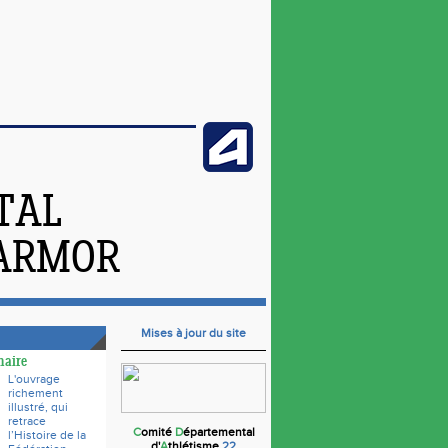
TAL
'ARMOR
Mises à jour du site
naire
L'ouvrage
richement
illustré, qui
retrace
C
omité
D
épartemental
l’Histoire de la
d'
A
thlétisme
22