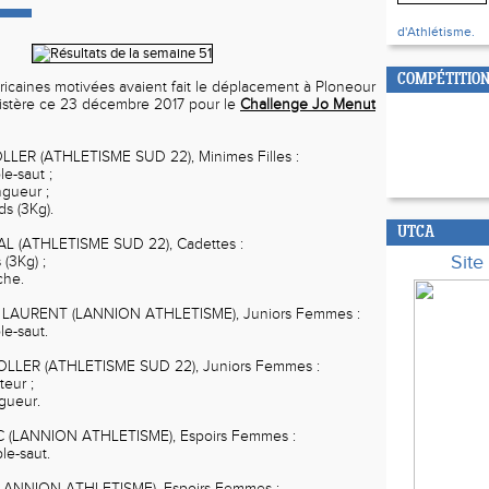
d'Athlétisme.
COMPÉTITION
icaines motivées avaient fait le déplacement à Ploneour
nistère ce 23 décembre 2017 pour le
Challenge Jo Menut
LER (ATHLETISME SUD 22), Minimes Filles :
-saut ;
ueur ;
 (3Kg).
UTCA
 (ATHLETISME SUD 22), Cadettes :
Sit
3Kg) ;
he.
 LAURENT (LANNION ATHLETISME), Juniors Femmes :
-saut.
LLER (ATHLETISME SUD 22), Juniors Femmes :
ur ;
ueur.
 (LANNION ATHLETISME), Espoirs Femmes :
-saut.