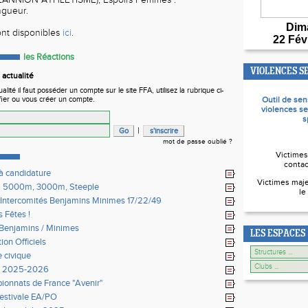
ANNION ATHLETISME), Espoirs Femmes :
ueur.
Dim
sont disponibles
ici
.
22 Fév
les Réactions
VIOLENCES S
actualité
ité il faut posséder un compte sur le site FFA, utilisez la rubrique ci-
fier ou vous créer un compte.
Outil de sen
violences se
s
|
mot de passe oublié ?
Victimes
contac
à candidature
Victimes maje
l 5000m, 3000m, Steeple
le
Intercomités Benjamins Minimes 17/22/49
 Fêtes !
Benjamins / Minimes
LES ESPACES
ion Officiels
e civique
n 2025-2026
onnats de France "Avenir"
 estivale EA/PO