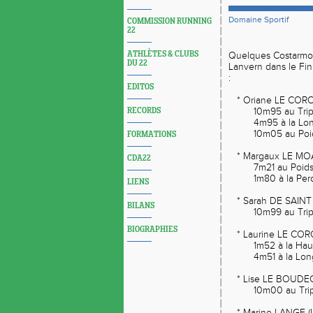
Domaine Sportif
COMMISSION RUNNING
22
ATHLÈTES & CLUBS
Quelques Costarmor
DU 22
Lanvern dans le Fi
:
EDITOS
* Oriane LE COROL
RECORDS
10m95 au Triple
4m95 à la Long
10m05 au Poids
FORMATIONS
* Margaux LE MOAL
CDA22
7m21 au Poids (
1m80 à la Perc
LIENS
* Sarah DE SAINT
BILANS
10m99 au Triple
BIOGRAPHIES
* Laurine LE CORO
1m52 à la Haute
4m51 à la Long
* Lise LE BOUDEC
10m00 au Triple