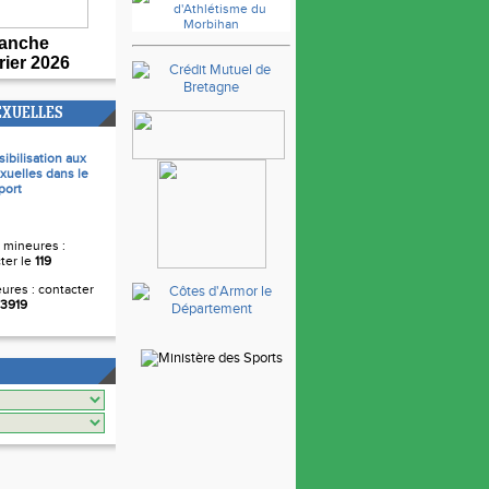
anche
rier 2026
EXUELLES
sibilisation aux
xuelles dans le
port
 mineures :
ter le
119
ures : contacter
3919