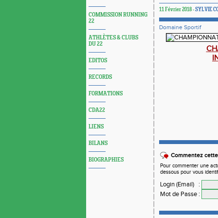
11 Février 2018 -
SYLVIE 
COMMISSION RUNNING
22
Domaine Sportif
ATHLÈTES & CLUBS
DU 22
CH
I
EDITOS
RECORDS
FORMATIONS
CDA22
LIENS
BILANS
Commentez cette 
BIOGRAPHIES
Pour commenter une actual
dessous pour vous identi
Login (Email)
:
Mot de Passe
: