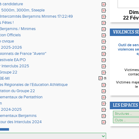
à candidature
l 5000m, 3000m, Steeple
Dim
Intercomités Benjamins Minimes 17/22/49
22 Fév
 Fêtes !
Benjamins / Minimes
VIOLENCES S
ion Officiels
e civique
Outil de sen
n 2025-2026
violences se
onnats de France "Avenir"
s
 estivale EA/PO
ur Interclubs 2025
Victimes
Groupe 22
contac
BE-MI
(1)
Victimes maje
es Régionales de l'Education Athlétique
le
tation du Groupe 22
ementaux de Pentathlon
on
LES ESPACES
n 2024-2025
tementaux Benjamins
our des Interclubs 2024