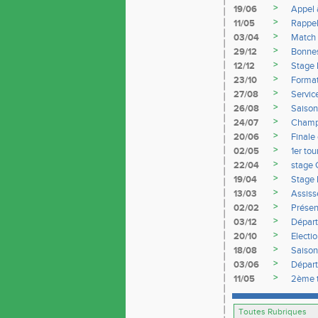
>
19/06
Appel 
>
11/05
Rappe
>
03/04
Match 
>
29/12
Bonnes
>
12/12
Stage 
>
23/10
Format
>
27/08
Servic
>
26/08
Saiso
>
24/07
Champi
>
20/06
Finale
>
02/05
1er to
>
22/04
stage 
>
19/04
Stage 
>
13/03
Assiss
>
02/02
Présen
>
03/12
Départ
>
20/10
Electi
>
18/08
Saiso
>
03/06
Dépar
>
11/05
2ème t