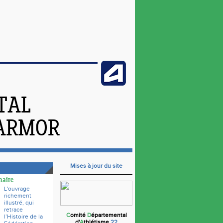
TAL
'ARMOR
Mises à jour du site
naire
L'ouvrage
richement
illustré, qui
retrace
C
omité
D
épartemental
l’Histoire de la
d'
A
thlétisme
22