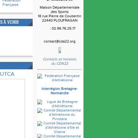
Fédération
Française
Maison Départementale
des Sports
18 rue Pierre de Coubertin
22440 PLOUFRAGAN
S À VENIR
: 02.96.76.25.17
contact@cda22.org
Contacts et horaires
du CDA22
e UTCA
Interrégion Bretagne-
Normandie