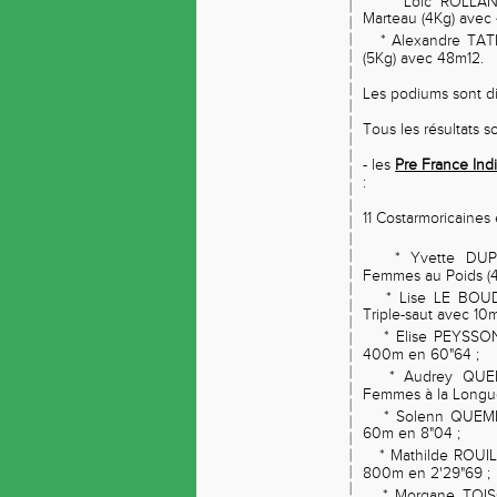
* Loic ROLLAND
Marteau (4Kg) avec
* Alexandre TATI
(5Kg) avec 48m12.
Les podiums sont d
Tous les résultats 
- les
Pre France Ind
:
11 Costarmoricaines 
* Yvette DUPLE
Femmes au Poids (4
* Lise LE BOUDE
Triple-saut avec 10
* Elise PEYSSON
400m en 60"64 ;
* Audrey QUEME
Femmes à la Longu
* Solenn QUEME
60m en 8"04 ;
* Mathilde ROUIL
800m en 2'29"69 ;
* Morgane TOISO