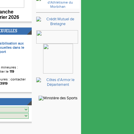
anche
rier 2026
EXUELLES
sibilisation aux
xuelles dans le
port
 mineures :
ter le
119
ures : contacter
3919