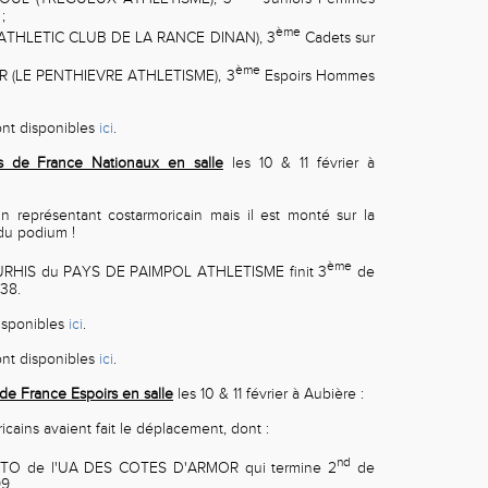
;
ème
ATHLETIC CLUB DE LA RANCE DINAN), 3
Cadets sur
ème
R (LE PENTHIEVRE ATHLETISME), 3
Espoirs Hommes
sont disponibles
ici
.
s de France Nationaux en salle
les 10 & 11 février à
n représentant costarmoricain mais il est monté sur la
du podium !
ème
RHIS du PAYS DE PAIMPOL ATHLETISME finit 3
de
38.
isponibles
ici
.
sont disponibles
ici
.
e France Espoirs en salle
les 10 & 11 février à Aubière :
icains avaient fait le déplacement, dont :
nd
O de l'UA DES COTES D'ARMOR qui termine 2
de
9.