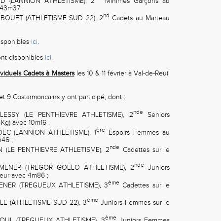
 (LANNION ATHLETISME), 2
Minimes Garçons au
 43m37 ;
nd
BOUET (ATHLETISME SUD 22), 2
Cadets au Marteau
isponibles
ici
.
sont disponibles
ici
.
ividuels Cadets à Masters
les 10 & 11 février à Val-de-Reuil
et 9 Costarmoricains y ont participé, dont :
nde
SSY (LE PENTHIEVRE ATHLETISME), 2
Seniors
Kg) avec 10m16 ;
ère
C (LANNION ATHLETISME), 1
Espoirs Femmes au
m46 ;
nde
 (LE PENTHIEVRE ATHLETISME), 2
Cadettes sur le
nde
NER (TREGOR GOELO ATHLETISME), 2
Juniors
eur avec 4m86 ;
ème
NER (TREGUEUX ATHLETISME), 3
Cadettes sur le
ème
LE (ATHLETISME SUD 22), 3
Juniors Femmes sur le
ème
UL (TREGUEUX ATHLETISME), 3
Juniors Femmes