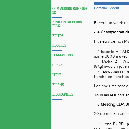
Domaine Sportif
COMMISSION RUNNING
22
ATHLÈTES & CLUBS
Encore un week-end
DU 22
- le
Championnat de 
EDITOS
Plusieurs de nos Mas
RECORDS
* Isabelle ALLAN
FORMATIONS
sur le 3000m avec 1
* Michel ALLIO (A
CDA22
(5Kg) avec un jet à 
* Jean-Yves LE BO
LIENS
Perche en franchiss
BILANS
Les podiums sont d
BIOGRAPHIES
Tous les résultats 
- le
Meeting CDA 35
20 de nos athlètes c
* Lena BUREL (A