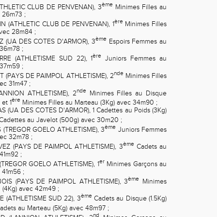
ème
THLETIC CLUB DE PENVENAN), 3
Minimes Filles au
c 26m73 ;
ère
N (ATHLETIC CLUB DE PENVENAN), 1
Minimes Filles
avec 28m84 ;
ème
Z (UA DES COTES D'ARMOR), 3
Espoirs Femmes au
 36m78 ;
ère
E (ATHLETISME SUD 22), 1
Juniors Femmes au
 37m59 ;
nde
T (PAYS DE PAIMPOL ATHLETISME), 2
Minimes Filles
ec 31m47 ;
nde
ANNION ATHLETISME), 2
Minimes Filles au Disque
ère
et 1
Minimes Filles au Marteau (3Kg) avec 34m90 ;
 (UA DES COTES D'ARMOR), 1
Cadettes au Poids (3Kg)
Cadettes au Javelot (500g) avec 30m20 ;
ème
 (TREGOR GOELO ATHLETISME), 3
Juniors Femmes
vec 32m78 ;
ème
EZ (PAYS DE PAIMPOL ATHLETISME), 3
Cadets au
 41m92 ;
er
(TREGOR GOELO ATHLETISME), 1
Minimes Garçons au
 41m56 ;
ème
OIS (PAYS DE PAIMPOL ATHLETISME), 3
Minimes
 (4Kg) avec 42m49 ;
ème
E (ATHLETISME SUD 22), 3
Cadets au Disque (1.5Kg)
adets au Marteau (5Kg) avec 48m97 ;
nd