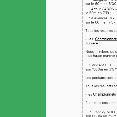
sur le 60m en 8"00 
* Arthur CABON (
le 60m en 7"19 ;
* Alexandre OGIE
sur le 60m en 7"37.
Tous les résultats 
- les
Championnat
Aubière :
Nous n'avions qu'u
plus haute marche 
* Vincent LE BOU
son 1500m en 3'57"
Les podiums sont d
Tous les résultats 
- les
Championnats d
4 athlètes costarmor
* Francky MBOTT
son 800m en 1'52"9