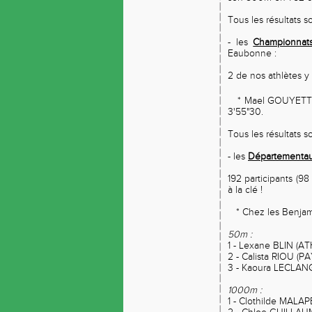
Tous les résultats 
- les
Championnats
Eaubonne :
2 de nos athlètes y 
* Mael GOUYETTE 
3'55"30.
Tous les résultats 
- les
Départementau
192 participants (9
à la clé !
* Chez les Benjam
50m :
1 - Lexane BLIN (A
2 - Calista RIOU (
3 - Kaoura LECLAN
1000m :
1 - Clothilde MALA