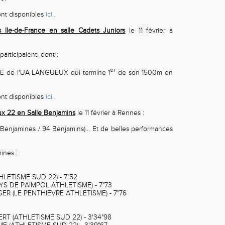
sont disponibles
ici
.
 Ile-de-France en salle Cadets Juniors
le 11 février à
participaient, dont :
er
de l'UA LANGUEUX qui termine 1
de son 1500m en
sont disponibles
ici
.
x 22 en Salle Benjamins
le 11 février à Rennes :
8 Benjamines / 94 Benjamins)... Et de belles performances
ines :
THLETISME SUD 22) - 7"52
PAYS DE PAIMPOL ATHLETISME) - 7"73
GER (LE PENTHIEVRE ATHLETISME) - 7"76
PERT (ATHLETISME SUD 22) - 3'34"98