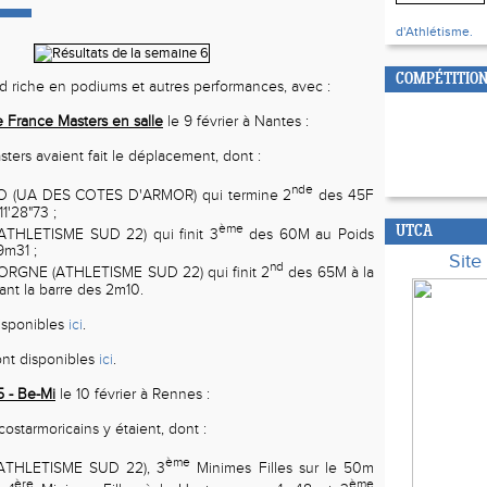
d'Athlétisme.
COMPÉTITION
 riche en podiums et autres performances, avec :
France Masters en salle
le 9 février à Nantes :
ters avaient fait le déplacement, dont :
nde
O (UA DES COTES D'ARMOR) qui termine 2
des 45F
1'28"73 ;
ème
UTCA
THLETISME SUD 22) qui finit 3
des 60M au Poids
9m31 ;
Sit
nd
RGNE (ATHLETISME SUD 22) qui finit 2
des 65M à la
ant la barre des 2m10.
isponibles
ici
.
sont disponibles
ici
.
 - Be-Mi
le 10 février à Rennes :
ostarmoricains y étaient, dont :
ème
THLETISME SUD 22), 3
Minimes Filles sur le 50m
ère
ème