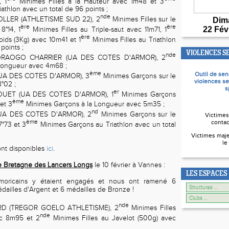
, 1
Minimes Filles à la Hauteur avec 1m48 et 3
iathlon avec un total de 96 points ;
nde
LLER (ATHLETISME SUD 22), 2
Minimes Filles sur le
Dim
ère
ère
22 Fév
8"14, 1
Minimes Filles au Triple-saut avec 11m71, 1
ère
oids (3Kg) avec 10m41 et 1
Minimes Filles au Triathlon
points ;
VIOLENCES S
nde
OGO CHARRIER (UA DES COTES D'ARMOR), 2
 Longueur avec 4m68 ;
ème
Outil de sen
(UA DES COTES D'ARMOR), 3
Minimes Garçons sur le
violences se
"02 ;
s
er
OUET (UA DES COTES D'ARMOR), 1
Minimes Garçons
ème
et 3
Minimes Garçons à la Longueur avec 5m35 ;
nd
UA DES COTES D'ARMOR), 2
Minimes Garçons sur le
Victimes
ème
contac
7"73 et 3
Minimes Garçons au Triathlon avec un total
Victimes maje
le
sont disponibles
ici
.
 Bretagne des Lancers Longs
le 10 février à Vannes :
LES ESPACES
rmoricains y étaient engagés et nous ont ramené 6
édailles d'Argent et 6 médailles de Bronze !
nde
D (TREGOR GOELO ATHLETISME), 2
Minimes Filles
nde
ec 8m95 et 2
Minimes Filles au Javelot (500g) avec