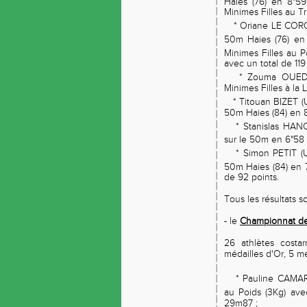
Haies (76) en 8"59
Minimes Filles au Tr
* Oriane LE CORO
50m Haies (76) en 
Minimes Filles au P
avec un total de 119 
* Zouma OUEDRA
Minimes Filles à la
* Titouan BIZET 
50m Haies (84) en 8
* Stanislas HAN
sur le 50m en 6"58 
* Simon PETIT (
50m Haies (84) en 
de 92 points.
Tous les résultats 
- le
Championnat de
26 athlètes costa
médailles d'Or, 5 m
* Pauline CAMAR
au Poids (3Kg) av
29m87 ;