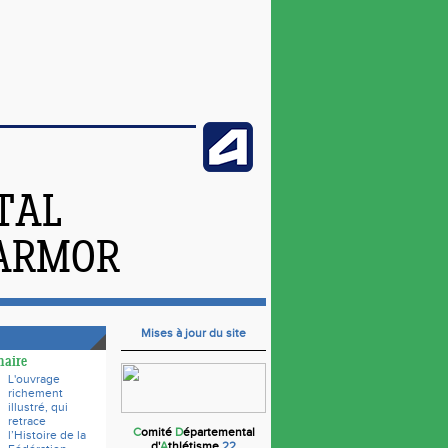
TAL
'ARMOR
Mises à jour du site
naire
L'ouvrage
richement
illustré, qui
retrace
C
omité
D
épartemental
l’Histoire de la
d'
A
thlétisme
22