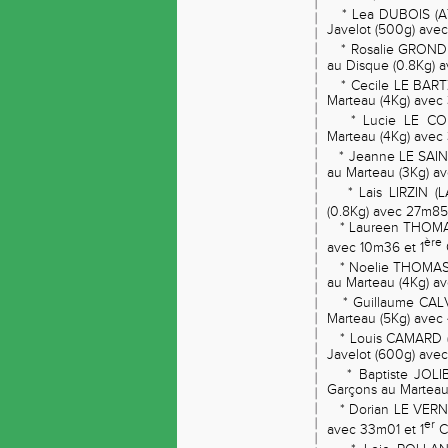
* Lea DUBOIS (A
Javelot (500g) ave
* Rosalie GRONDI
au Disque (0.8Kg) 
* Cecile LE BART
Marteau (4Kg) avec
* Lucie LE CORR
Marteau (4Kg) avec
* Jeanne LE SAIN
au Marteau (3Kg) av
* Lais LIRZIN (L
(0.8Kg) avec 27m85 
* Laureen THOMAS
ère
avec 10m36 et 1
* Noelie THOMAS
au Marteau (4Kg) a
* Guillaume CALV
Marteau (5Kg) avec
* Louis CAMARD 
Javelot (600g) avec
* Baptiste JOLIB
Garçons au Marteau
* Dorian LE VERN
er
avec 33m01 et 1
C