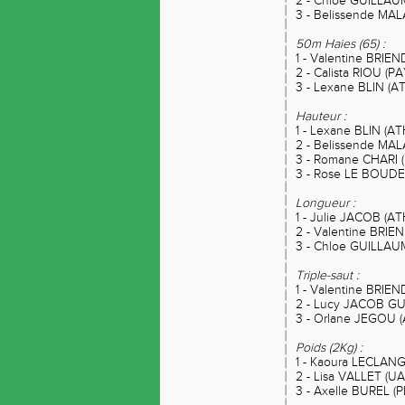
2 - Chloe GUILLAU
3 - Belissende MA
50m Haies (65) :
1 - Valentine BRIE
2 - Calista RIOU (
3 - Lexane BLIN (A
Hauteur :
1 - Lexane BLIN (A
2 - Belissende MA
3 - Romane CHARI 
3 - Rose LE BOUD
Longueur :
1 - Julie JACOB (
2 - Valentine BRIE
3 - Chloe GUILLAU
Triple-saut :
1 - Valentine BRIE
2 - Lucy JACOB G
3 - Orlane JEGOU 
Poids (2Kg) :
1 - Kaoura LECLAN
2 - Lisa VALLET (
3 - Axelle BUREL 