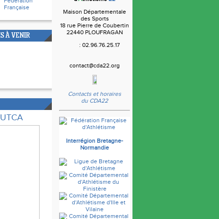
Fédération
Française
Maison Départementale
des Sports
18 rue Pierre de Coubertin
22440 PLOUFRAGAN
S À VENIR
: 02.96.76.25.17
contact@cda22.org
Contacts et horaires
du CDA22
e UTCA
Interrégion Bretagne-
Normandie