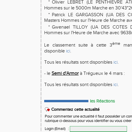
*
Olivier LEBRET (LE PENTHIEVRE AT
Hommes sur le 5000m Marche en 30'43"26
*
Patrick LE GARGASSON (UA DES C
Masters Hommes sur l'Heure de Marche av
*
Gwenael TILLOY (UA DES COTES D
Hommes sur l'Heure de Marche avec 9638
ème
Le classement suite à cette 3
manc
disponible
ici
.
Tous les résultats sont disponibles
ici
.
- le
Semi d'Armor
à Trégueux le 4 mars :
Tous les résultats sont disponibles
ici
.
les Réactions
Commentez cette actualité
Pour commenter une actualité il faut posséder un compt
rubrique ci-dessous pour vous identifier ou vous crée
Login (Email)
: