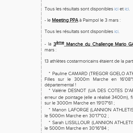
Tous les résultats sont disponibles
ici
et
ici
.
- le
Meeting PPA
à Paimpol le 3 mars :
Tous les résultats sont disponibles
ici
.
ème
- la
3
Manche du Challenge Mario G
mars :
13 athlètes costarmoricains étaient de la part
*
Pauline CAMARD (TREGOR GOELO ATH
Filles sur le 3000m Marche en 16'08
départemental !
*
Valérie DESNOT (UA DES COTES D'AR
erreur de pointage (elle a réalisé 3400m), fin
sur le 3000m Marche en 19'07"61 ;
*
Manon LAFORGE (LANNION ATHLETIS
le 5000m Marche en 30'17"02 ;
*
Sarah LISSILLOUR (LANNION ATHLETI
le 5000m Marche en 30'16"84 ;