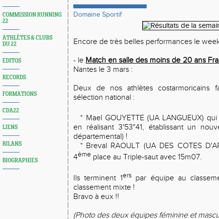
Domaine Sportif
COMMISSION RUNNING
22
ATHLÈTES & CLUBS
Encore de très belles performances le week
DU 22
- le
Match en salle des moins de 20 ans Fran
EDITOS
Nantes le 3 mars :
RECORDS
Deux de nos athlètes costarmoricains fa
FORMATIONS
sélection national :
CDA22
*
Mael GOUYETTE (UA LANGUEUX) qui f
en réalisant 3'53"41, établissant un nouv
LIENS
départemental) !
BILANS
*
Breval RAOULT (UA DES COTES D'AR
ème
4
place au Triple-saut avec 15m07.
BIOGRAPHIES
ers
Ils terminent 1
par équipe au classem
classement mixte !
Bravo à eux !!
(Photo des deux équipes féminine et mascu