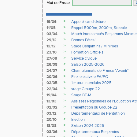
Mot de Passe
:
>
19/06
Appel à candidature
>
11/05
Rappel 5000m, 3000m, Steeple
>
03/04
Match Intercomités Benjamins Minime
>
29/12
Bonnes Fêtes !
>
12/12
Stage Benjamins / Minimes
>
23/10
Formation Officiels
>
27/08
Service civique
>
26/08
Saison 2025-2026
>
24/07
Championnats de France "Avenir"
>
20/06
Finale estivale EA/PO
>
02/05
1er tour Interclubs 2025
>
22/04
stage Groupe 22
>
19/04
Stage BE-MI
>
13/03
Assisses Régionales de l'Education At
>
02/02
Présentation du Groupe 22
>
03/12
Départementaux de Pentathlon
>
20/10
Election
>
18/08
Saison 2024-2025
>
03/06
Départementaux Benjamins