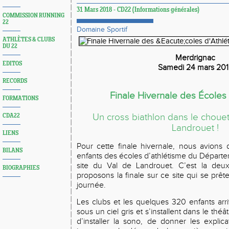
31 Mars 2018 - CD22 (Informations générales)
COMMISSION RUNNING
22
Domaine Sportif
ATHLÈTES & CLUBS
DU 22
Merdrignac
EDITOS
Samedi 24 mars 20
RECORDS
Finale Hivernale des Écoles
FORMATIONS
Un cross biathlon dans le chouet
CDA22
Landrouet !
LIENS
Pour cette finale hivernale, nous avion
BILANS
enfants des écoles d’athlétisme du Départe
site du Val de Landrouet. C’est la de
BIOGRAPHIES
proposons la finale sur ce site qui se prête
journée.
Les clubs et les quelques 320 enfants arr
sous un ciel gris et s’installent dans le th
d’installer la sono, de donner les explic