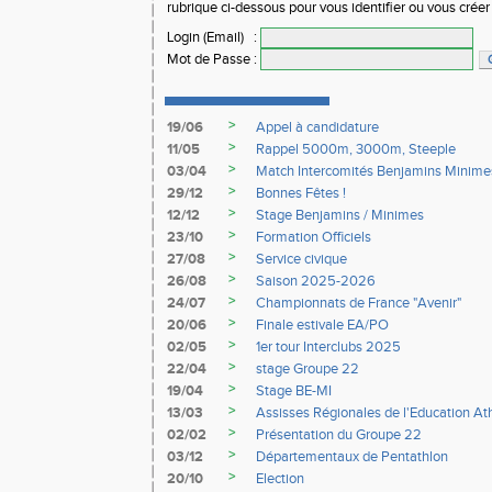
rubrique ci-dessous pour vous identifier ou vous crée
Login (Email)
:
Mot de Passe
:
>
19/06
Appel à candidature
>
11/05
Rappel 5000m, 3000m, Steeple
>
03/04
Match Intercomités Benjamins Minime
>
29/12
Bonnes Fêtes !
>
12/12
Stage Benjamins / Minimes
>
23/10
Formation Officiels
>
27/08
Service civique
>
26/08
Saison 2025-2026
>
24/07
Championnats de France "Avenir"
>
20/06
Finale estivale EA/PO
>
02/05
1er tour Interclubs 2025
>
22/04
stage Groupe 22
>
19/04
Stage BE-MI
>
13/03
Assisses Régionales de l'Education At
>
02/02
Présentation du Groupe 22
>
03/12
Départementaux de Pentathlon
>
20/10
Election