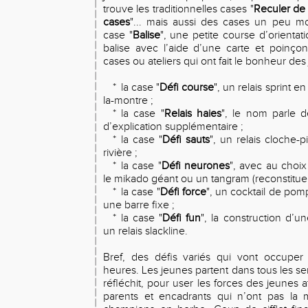
trouve les traditionnelles cases "
Reculer de
cases
"... mais aussi des cases un peu 
case "
Balise
", une petite course d’orientati
balise avec l’aide d’une carte et poinçon
cases ou ateliers qui ont fait le bonheur des
*
la case "
Défi course
", un relais sprint en
la-montre ;
*
la case "
Relais haies
", le nom parle 
d’explication supplémentaire ;
*
la case "
Défi sauts
", un relais cloche-p
rivière ;
*
la case "
Défi neurones
", avec au choix 
le mikado géant ou un tangram (reconstituer
*
la case "
Défi force
", un cocktail de po
une barre fixe ;
*
la case "
Défi fun
", la construction d’
un relais slackline.
Bref, des défis variés qui vont occuper
heures. Les jeunes partent dans tous les sen
réfléchit, pour user les forces des jeunes a
parents et encadrants qui n’ont pas l