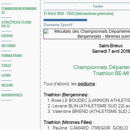
Tweet
COMMISSION RUNNING
22
13 Avril 2018 - CD22 (Informations générales)
ATHLÈTES & CLUBS
Domaine Sportif
DU 22
EDITOS
Saint-Brieuc
RECORDS
Samedi 7 avril 2018
FORMATIONS
CDA22
Championnats Départe
Triathlon BE-MI
LIENS
Tout d'abord, les
podiums
:
BILANS
Triathlon (Benjamines) :
BIOGRAPHIES
1. Rose LE BOUDEC (LANNION ATHLETISM
2. Lexane BLIN (ATHLETISME SUD 22) av
3. Valentine BRIEND (ATHLETISME SUD 2
Triathlon (Minimes Filles) :
1. Pauline CAMARD (TREGOR GOELO 