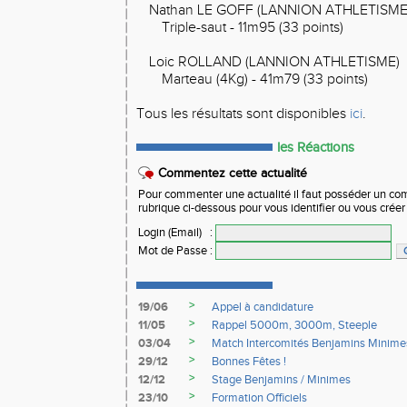
Nathan LE GOFF (LANNION ATHLETISME
Triple-saut - 11m95 (33 points)
Loic ROLLAND (LANNION ATHLETISME)
Marteau (4Kg) - 41m79 (33 points)
Tous les résultats sont disponibles
ici
.
les Réactions
Commentez cette actualité
Pour commenter une actualité il faut posséder un compt
rubrique ci-dessous pour vous identifier ou vous crée
Login (Email)
:
Mot de Passe
:
>
19/06
Appel à candidature
>
11/05
Rappel 5000m, 3000m, Steeple
>
03/04
Match Intercomités Benjamins Minime
>
29/12
Bonnes Fêtes !
>
12/12
Stage Benjamins / Minimes
>
23/10
Formation Officiels