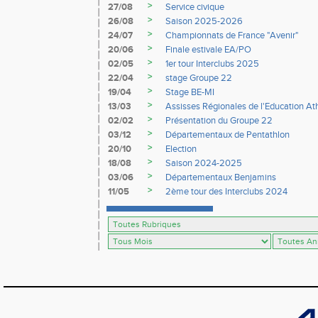
>
27/08
Service civique
>
26/08
Saison 2025-2026
>
24/07
Championnats de France "Avenir"
>
20/06
Finale estivale EA/PO
>
02/05
1er tour Interclubs 2025
>
22/04
stage Groupe 22
>
19/04
Stage BE-MI
>
13/03
Assisses Régionales de l'Education At
>
02/02
Présentation du Groupe 22
>
03/12
Départementaux de Pentathlon
>
20/10
Election
>
18/08
Saison 2024-2025
>
03/06
Départementaux Benjamins
>
11/05
2ème tour des Interclubs 2024