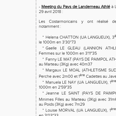
-
Meeting du Pays de Landerneau Athlé
à 
29 avril 2018 :
Les Costarmoricains y ont réalisé de
notamment :
*
Helena CHATTON (UA LANGUEUX), 3
le 1000m en 3'30"73
*
Gaelle LE GLEAU (LANNION ATHLE
Femmes sur le 1000m en 3'11"35
*
Fanny LE MAT (PAYS DE PAIMPOL ATH
au Marteau (3Kg) avec 40m37
*
Margaux LE MOAL (ATHLETISME SUD 
ère
Perche avec 2m00 et 1
Cadettes au Jav
èr
*
Manuela LE NAY (UA LANGUEUX), 1
1000m en 2'59"35
*
Jeanne LE SAINT (PAYS DE PAIMP
Minimes Filles au Marteau (3Kg) avec 31m
au Poids (3Kg) avec 7m29
ère
*
Louise MORVAL (UA LANGUEUX), 1
en 3'03"33