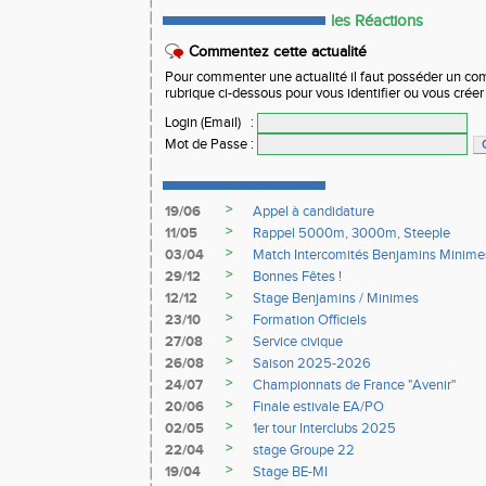
les Réactions
Commentez cette actualité
Pour commenter une actualité il faut posséder un compt
rubrique ci-dessous pour vous identifier ou vous crée
Login (Email)
:
Mot de Passe
:
>
19/06
Appel à candidature
>
11/05
Rappel 5000m, 3000m, Steeple
>
03/04
Match Intercomités Benjamins Minime
>
29/12
Bonnes Fêtes !
>
12/12
Stage Benjamins / Minimes
>
23/10
Formation Officiels
>
27/08
Service civique
>
26/08
Saison 2025-2026
>
24/07
Championnats de France "Avenir"
>
20/06
Finale estivale EA/PO
>
02/05
1er tour Interclubs 2025
>
22/04
stage Groupe 22
>
19/04
Stage BE-MI