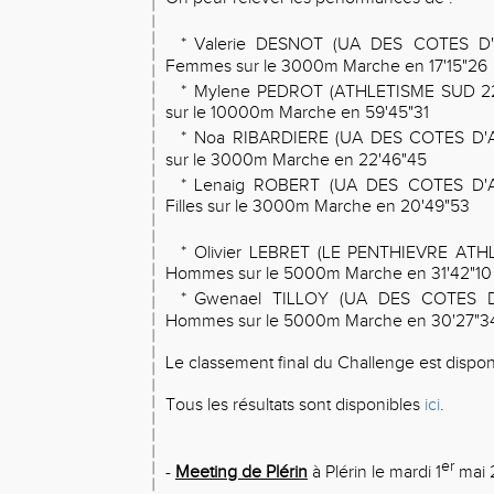
*
Valerie DESNOT (UA DES COTES D
Femmes sur le 3000m Marche en 17'15"26
*
Mylene PEDROT (ATHLETISME SUD 22
sur le 10000m Marche en 59'45"31
*
Noa RIBARDIERE (UA DES COTES D'
sur le 3000m Marche en 22'46"45
*
Lenaig ROBERT (UA DES COTES D'
Filles sur le 3000m Marche en 20'49"53
*
Olivier LEBRET (LE PENTHIEVRE ATH
Hommes sur le 5000m Marche en 31'42"10
*
Gwenael TILLOY (UA DES COTES D
Hommes sur le 5000m Marche en 30'27"3
Le classement final du Challenge est dispo
Tous les résultats sont disponibles
ici
.
er
-
Meeting de Plérin
à Plérin le mardi 1
mai 2