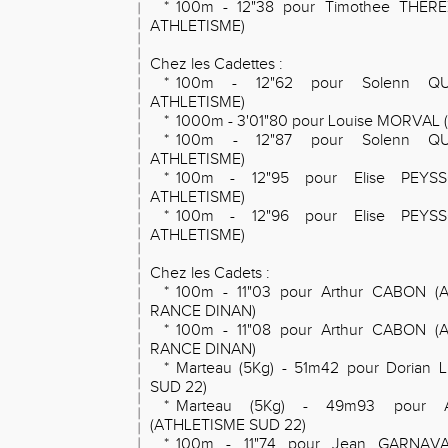
*
100m - 12"38 pour Timothee THE
ATHLETISME)
Chez les Cadettes :
*
100m - 12"62 pour Solenn Q
ATHLETISME)
*
1000m - 3'01"80 pour Louise MORVAL
*
100m - 12"87 pour Solenn Q
ATHLETISME)
*
100m - 12"95 pour Elise PEYS
ATHLETISME)
*
100m - 12"96 pour Elise PEYS
ATHLETISME)
Chez les Cadets :
*
100m - 11"03 pour Arthur CABON 
RANCE DINAN)
*
100m - 11"08 pour Arthur CABON 
RANCE DINAN)
*
Marteau (5Kg) - 51m42 pour Dorian
SUD 22)
*
Marteau (5Kg) - 49m93 pour A
(ATHLETISME SUD 22)
*
100m - 11"74 pour Jean GARNAV