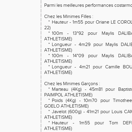
Parmi les meilleures performances costarmor
Chez les Minimes Filles :
*
Hauteur - 1m55 pour Oriane LE COR
22)
*
100m - 13"92 pour Maylis DALI
ATHLETISME)
*
Longueur - 4m29 pour Maylis DAL
ATHLETISME)
*
100m - 14"09 pour Maylis DALI
ATHLETISME)
*
Longueur - 4m21 pour Camille BO
ATHLETISME)
Chez les Minimes Garçons :
*
Marteau (4Kg) - 45m81 pour Bapti
PAIMPOL ATHLETISME)
*
Poids (4Kg) - 10m70 pour Timoth
GOELO ATHLETISME)
*
Javelot (600g) - 41m21 pour Louis
ATHLETISME)
*
Hauteur - 1m55 pour Tom DEF
ATHLETISME)