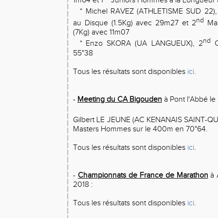
1m64 et 1
Juniors Hommes à la Longueur
*
Michel RAVEZ (ATHLETISME SUD 22),
nd
au Disque (1.5Kg) avec 29m27 et 2
Mas
(7Kg) avec 11m07
nd
*
Enzo SKORA (UA LANGUEUX), 2
C
55"38
Tous les résultats sont disponibles
ici
.
-
Meeting du CA Bigouden
à Pont l'Abbé le 
Gilbert LE JEUNE (AC KENANAIS SAINT-QU
Masters Hommes sur le 400m en 70"64.
Tous les résultats sont disponibles
ici
.
-
Championnats de France de Marathon
à 
2018 :
Tous les résultats sont disponibles
ici
.