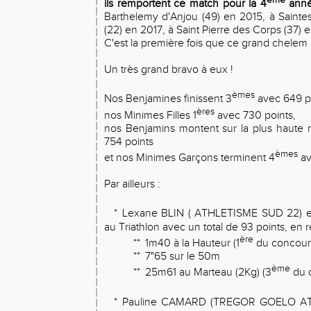
ils remportent ce match pour la 4
anné
Barthelemy d'Anjou (49) en 2015, à Saintes
(22) en 2017, à Saint Pierre des Corps (37) 
C'est la première fois que ce grand chelem e
Un très grand bravo à eux !
èmes
Nos Benjamines finissent 3
avec 649 po
ères
nos Minimes Filles 1
avec 730 points,
nos Benjamins montent sur la plus haute
754 points
èmes
et nos Minimes Garçons terminent 4
av
Par ailleurs :
*
Lexane BLIN ( ATHLETISME SUD 22) e
au Triathlon avec un total de 93 points, en ré
ère
**
1m40 à la Hauteur (1
du concour
**
7"65 sur le 50m
ème
**
25m61 au Marteau (2Kg) (3
du 
*
Pauline CAMARD (TREGOR GOELO ATH