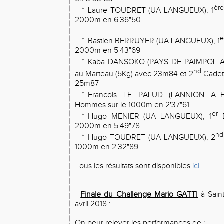
ère
*
Laure TOUDRET (UA LANGUEUX), 1
2000m en 6'36"50
e
*
Bastien BERRUYER (UA LANGUEUX), 1
2000m en 5'43"69
*
Kaba DANSOKO (PAYS DE PAIMPOL AT
nd
au Marteau (5Kg) avec 23m84 et 2
Cadets
25m87
*
Francois LE PALUD (LANNION ATH
Hommes sur le 1000m en 2'37"61
er
*
Hugo MENIER (UA LANGUEUX), 1
E
2000m en 5'49"78
nd
*
Hugo TOUDRET (UA LANGUEUX), 2
1000m en 2'32"89
Tous les résultats sont disponibles
ici
.
-
Finale du Challenge Mario GATTI
à Sain
avril 2018 :
On peur relever les performances de :