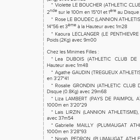
*
Violette LE BOUCHER (ATHLETIC CLU
nde
ère
2
sur le 100m en 15"01 et 1
au Disque
*
Rose LE BOUDEC (LANNION ATHLETISM
ème
14"56 et 3
à la Hauteur avec 1m28
*
Kaoura LECLANGER (LE PENTHIEVRE 
Poids (2Kg) avec 9m00
Chez les Minimes Filles :
*
Lea DUBOIS (ATHLETIC CLUB DE 
Hauteur avec 1m48
*
Agathe GAUDIN (TREGUEUX ATHLETIS
en 3'27"41
*
Rosalie GRONDIN (ATHLETIC CLUB 
Disque (0.8Kg) avec 29m68
*
Liza LAMBERT (PAYS DE PAIMPOL AT
1000m en 3'20"29
*
Lais LIRZIN (LANNION ATHLETISME),
avec 37m54
*
Gabrielle MAILLY (PLUMAUGAT ATH
1000m en 3'28"93
*
Norah PEDRON (PLUMAUGAT ATHLET