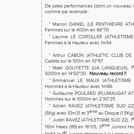
De jolies performances (dont un nouveau r
comme par exemple :
*
Manon DANIEL (LE PENTHIEVRE ATH
Femmes sur le 400m en 66"70
*
Laurine LE COROLLER (ATHLETISME
Femmes à la Hauteur avec 1m54
*
Arthur CABON (ATHLETIC CLUB DE 
Cadets sur le 100m en 10"97
*
Mael GOUYETTE (UA LANGUEUX), 1
5000m en 14'50"30 :
Nouveau record !!
*
Emmanuel LE MAUX (ATHLETISME 
Hommes à la Hauteur avec 1m86
*
Guillaume POULARD (PLUMAUGAT AT
Hommes sur le 1000m en 2'30"25
*
Adrien RAVEZ (ATHLETISME SUD 22)
ème
(5Kg) avec 10m31 et 3
au Disque (1.5Kg
e
*
Justin RAVEZ (ATHLETISME SUD 22), 1
ème
110m Haies (99) en 16"05, 3
Juniors Ho
er