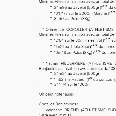
Minimes Filles au Triathlon avec un total de 1
ère
**
34m96 au Javelot (500g) (1
du c
ère
**
10'17"77 sur le 2000m Marche (1
**
8m57 au Poids (3Kg)
*
Oriane LE COROLLER (ATHLETISME 
Minimes Filles au Triathlon avec un total de 1
ère
**
12"84 sur le 80m Haies (76) (1
sur
ère
**
11m21 au Triple-Saut (1
du concou
ère
**
10m48 au Poids (3Kg) (1
du conc
*
Nathan PIEDERRIERE (ATHLETISME 
Benjamins au Triathlon avec un total de 103 p
**
24m24 au Javelot (500g)
er
**
1m63 à la Hauteur (1
du concours
**
3'14"74 sur le 1000m
On peut noter aussi :
Chez les Benjamines :
*
Valentine BRIEND (ATHLETISME SUD
(2Kg) avec 25m83