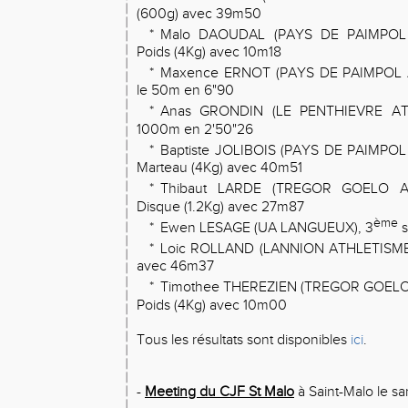
(600g) avec 39m50
*
Malo DAOUDAL (PAYS DE PAIMPOL 
Poids (4Kg) avec 10m18
*
Maxence ERNOT (PAYS DE PAIMPOL 
le 50m en 6"90
*
Anas GRONDIN (LE PENTHIEVRE AT
1000m en 2'50"26
*
Baptiste JOLIBOIS (PAYS DE PAIMPOL
Marteau (4Kg) avec 40m51
*
Thibaut LARDE (TREGOR GOELO A
Disque (1.2Kg) avec 27m87
ème
*
Ewen LESAGE (UA LANGUEUX), 3
s
*
Loic ROLLAND (LANNION ATHLETISME
avec 46m37
*
Timothee THEREZIEN (TREGOR GOELO
Poids (4Kg) avec 10m00
Tous les résultats sont disponibles
ici
.
-
Meeting du CJF St Malo
à Saint-Malo le sa