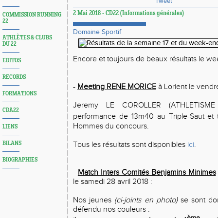
Tweet
2 Mai 2018 - CD22 (Informations générales)
COMMISSION RUNNING
22
Domaine Sportif
ATHLÈTES & CLUBS
DU 22
Encore et toujours de beaux résultats le we
EDITOS
RECORDS
-
Meeting RENE MORICE
à Lorient le vendre
FORMATIONS
Jeremy LE COROLLER (ATHLETISME 
CDA22
performance de 13m40 au Triple-Saut et t
Hommes du concours.
LIENS
Tous les résultats sont disponibles
ici
.
BILANS
BIOGRAPHIES
-
Match Inters Comités Benjamins Minimes
le samedi 28 avril 2018 :
Nos jeunes
(ci-joints en photo)
se sont do
défendu nos couleurs :
ème