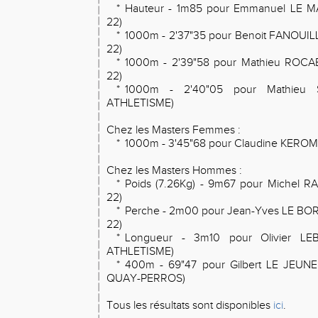
*
Hauteur - 1m85 pour Emmanuel LE 
22)
*
1000m - 2'37"35 pour Benoit FANOUI
22)
*
1000m - 2'39"58 pour Mathieu ROC
22)
*
1000m - 2'40"05 pour Mathieu
ATHLETISME)
Chez les Masters Femmes :
*
1000m - 3'45"68 pour Claudine KER
Chez les Masters Hommes :
*
Poids (7.26Kg) - 9m67 pour Michel 
22)
*
Perche - 2m00 pour Jean-Yves LE B
22)
*
Longueur - 3m10 pour Olivier L
ATHLETISME)
*
400m - 69"47 pour Gilbert LE JEUN
QUAY-PERROS)
Tous les résultats sont disponibles
ici
.