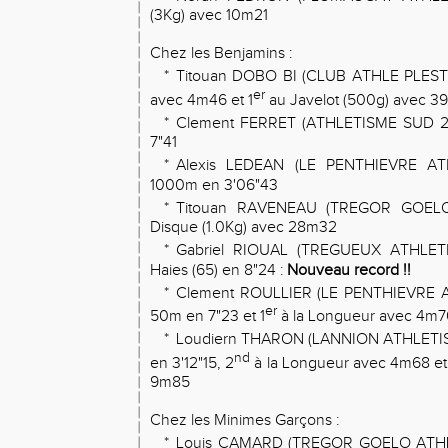
(3Kg) avec 10m21
Chez les Benjamins :
*
Titouan DOBO BI (CLUB ATHLE PLESTI
er
avec 4m46 et 1
au Javelot (500g) avec 
*
Clement FERRET (ATHLETISME SUD 2
7"41
*
Alexis LEDEAN (LE PENTHIEVRE AT
1000m en 3'06"43
*
Titouan RAVENEAU (TREGOR GOELO
Disque (1.0Kg) avec 28m32
*
Gabriel RIOUAL (TREGUEUX ATHLETI
Haies (65) en 8"24 :
Nouveau record !!
*
Clement ROULLIER (LE PENTHIEVRE A
er
50m en 7"23 et 1
à la Longueur avec 4m7
*
Loudiern THARON (LANNION ATHLETIS
nd
en 3'12"15, 2
à la Longueur avec 4m68 et
9m85
Chez les Minimes Garçons :
*
Louis CAMARD (TREGOR GOELO ATHL