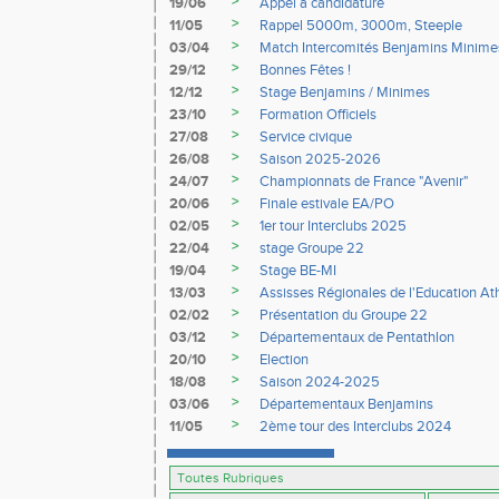
>
19/06
Appel à candidature
>
11/05
Rappel 5000m, 3000m, Steeple
>
03/04
Match Intercomités Benjamins Minime
>
29/12
Bonnes Fêtes !
>
12/12
Stage Benjamins / Minimes
>
23/10
Formation Officiels
>
27/08
Service civique
>
26/08
Saison 2025-2026
>
24/07
Championnats de France "Avenir"
>
20/06
Finale estivale EA/PO
>
02/05
1er tour Interclubs 2025
>
22/04
stage Groupe 22
>
19/04
Stage BE-MI
>
13/03
Assisses Régionales de l'Education At
>
02/02
Présentation du Groupe 22
>
03/12
Départementaux de Pentathlon
>
20/10
Election
>
18/08
Saison 2024-2025
>
03/06
Départementaux Benjamins
>
11/05
2ème tour des Interclubs 2024