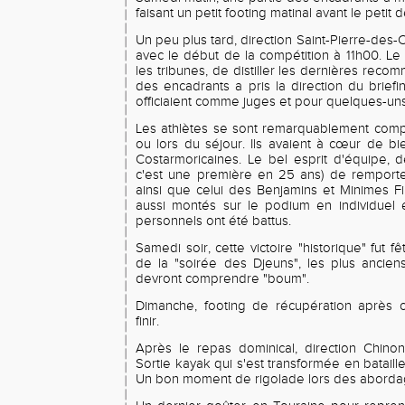
faisant un petit footing matinal avant le petit 
Un peu plus tard, direction Saint-Pierre-des-C
avec le début de la compétition à 11h00. Le 
les tribunes, de distiller les dernières reco
des encadrants a pris la direction du briefi
officiaient comme juges et pour quelques-uns
Les athlètes se sont remarquablement compo
ou lors du séjour. Ils avaient à cœur de b
Costarmoricaines. Le bel esprit d'équipe, 
c'est une première en 25 ans) de remporte
ainsi que celui des Benjamins et Minimes Fil
aussi montés sur le podium en individuel
personnels ont été battus.
Samedi soir, cette victoire "historique" fut f
de la "soirée des Djeuns", les plus ancie
devront comprendre "boum".
Dimanche, footing de récupération après 
finir.
Après le repas dominical, direction Chino
Sortie kayak qui s'est transformée en bataille 
Un bon moment de rigolade lors des abordag