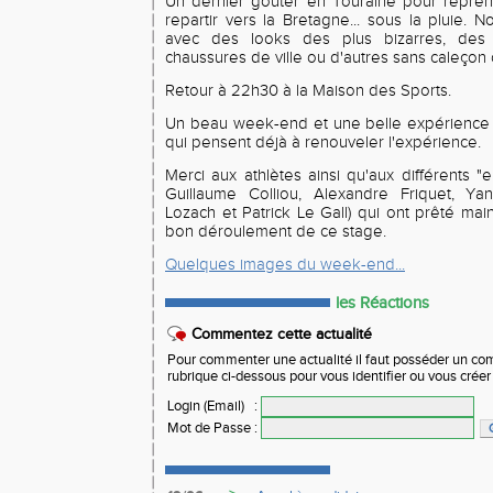
Un dernier goûter en Touraine pour repren
repartir vers la Bretagne... sous la pluie.
avec des looks des plus bizarres, des
chaussures de ville ou d'autres sans caleçon 
Retour à 22h30 à la Maison des Sports.
Un beau week-end et une belle expérience 
qui pensent déjà à renouveler l'expérience.
Merci aux athlètes ainsi qu'aux différents "en
Guillaume Colliou, Alexandre Friquet, Ya
Lozach et Patrick Le Gall) qui ont prêté mai
bon déroulement de ce stage.
Quelques images du week-end...
les Réactions
Commentez cette actualité
Pour commenter une actualité il faut posséder un compt
rubrique ci-dessous pour vous identifier ou vous crée
Login (Email)
:
Mot de Passe
: