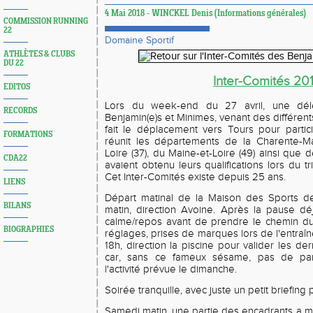
4 Mai 2018 - WINCKEL Denis (Informations générales)
COMMISSION RUNNING
22
Domaine Sportif
ATHLÈTES & CLUBS
DU 22
Inter-Comités 20
EDITOS
Lors du week-end du 27 avril, une dél
RECORDS
Benjamin(e)s et Minimes, venant des différen
fait le déplacement vers Tours pour partici
FORMATIONS
réunit les départements de la Charente-Mari
Loire (37), du Maine-et-Loire (49) ainsi que d
CDA22
avaient obtenu leurs qualifications lors du tr
Cet Inter-Comités existe depuis 25 ans.
LIENS
Départ matinal de la Maison des Sports de
BILANS
matin, direction Avoine. Après la pause d
calme/repos avant de prendre le chemin du
BIOGRAPHIES
réglages, prises de marques lors de l'entraî
18h, direction la piscine pour valider les de
car, sans ce fameux sésame, pas de part
l'activité prévue le dimanche.
Soirée tranquille, avec juste un petit briefing
Samedi matin, une partie des encadrants a 