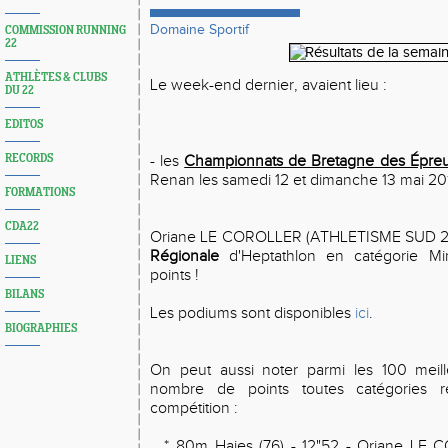
Domaine Sportif
COMMISSION RUNNING
22
ATHLÈTES & CLUBS
Le week-end dernier, avaient lieu :
DU 22
EDITOS
RECORDS
- les
Championnats de Bretagne des Épre
Renan les samedi 12 et dimanche 13 mai 201
FORMATIONS
CDA22
Oriane LE COROLLER (ATHLETISME SUD 2
Régionale
d'Heptathlon en catégorie Mi
LIENS
points !
BILANS
Les podiums sont disponibles
ici
.
BIOGRAPHIES
On peut aussi noter parmi les 100 meil
nombre de points toutes catégories ré
compétition :
*
80m Haies (76) - 12"52 - Oriane LE