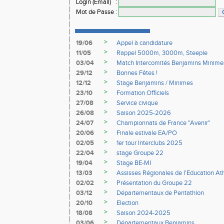
Login (Email)
:
Mot de Passe
:
>
19/06
Appel à candidature
>
11/05
Rappel 5000m, 3000m, Steeple
>
03/04
Match Intercomités Benjamins Minime
>
29/12
Bonnes Fêtes !
>
12/12
Stage Benjamins / Minimes
>
23/10
Formation Officiels
>
27/08
Service civique
>
26/08
Saison 2025-2026
>
24/07
Championnats de France "Avenir"
>
20/06
Finale estivale EA/PO
>
02/05
1er tour Interclubs 2025
>
22/04
stage Groupe 22
>
19/04
Stage BE-MI
>
13/03
Assisses Régionales de l'Education At
>
02/02
Présentation du Groupe 22
>
03/12
Départementaux de Pentathlon
>
20/10
Election
>
18/08
Saison 2024-2025
>
03/06
Départementaux Benjamins