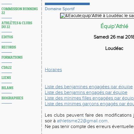
Domaine Sportif
COMMISSION RUNNING
22
ATHLÈTES & CLUBS
Équip'Athlé
DU 22
Samedi 26 mai 201
EDITOS
RECORDS
Loudéac
FORMATIONS
CDA22
Horaires
LIENS
Liste des benjamines engagées par équipe
BILANS
Liste des benjamins engagés par équipe
Liste des minimes filles engagées par équi
BIOGRAPHIES
Liste des minimes garçons engagés par éq
Les clubs peuvent faire des modifications
soir à
athletisme22@gmail.com
.
Ne pas tenir compte des erreurs éventuelles 