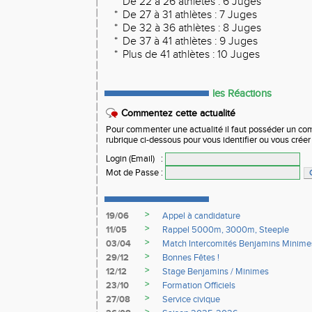
*
De 22 à 26 athlètes : 6 Juges
*
De 27 à 31 athlètes : 7 Juges
*
De 32 à 36 athlètes : 8 Juges
*
De 37 à 41 athlètes : 9 Juges
*
Plus de 41 athlètes : 10 Juges
les Réactions
Commentez cette actualité
Pour commenter une actualité il faut posséder un compt
rubrique ci-dessous pour vous identifier ou vous crée
Login (Email)
:
Mot de Passe
:
>
19/06
Appel à candidature
>
11/05
Rappel 5000m, 3000m, Steeple
>
03/04
Match Intercomités Benjamins Minime
>
29/12
Bonnes Fêtes !
>
12/12
Stage Benjamins / Minimes
>
23/10
Formation Officiels
>
27/08
Service civique