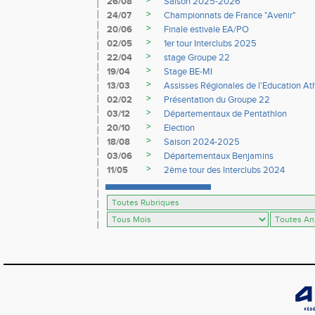
>
26/08
Saison 2025-2026
>
24/07
Championnats de France "Avenir"
>
20/06
Finale estivale EA/PO
>
02/05
1er tour Interclubs 2025
>
22/04
stage Groupe 22
>
19/04
Stage BE-MI
>
13/03
Assisses Régionales de l'Education At
>
02/02
Présentation du Groupe 22
>
03/12
Départementaux de Pentathlon
>
20/10
Election
>
18/08
Saison 2024-2025
>
03/06
Départementaux Benjamins
>
11/05
2ème tour des Interclubs 2024