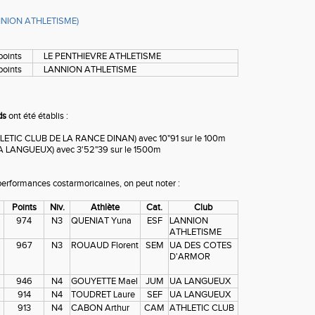
ANNION ATHLETISME)
points
LE PENTHIEVRE ATHLETISME
oints
LANNION ATHLETISME
ds
ont été établis :
LETIC CLUB DE LA RANCE DINAN) avec 10"91 sur le 100m
 LANGUEUX) avec 3'52"39 sur le 1500m
performances costarmoricaines, on peut noter :
Points
Niv.
Athlète
Cat.
Club
974
N3
QUENIAT Yuna
ESF
LANNION
ATHLETISME
967
N3
ROUAUD Florent
SEM
UA DES COTES
D'ARMOR
946
N4
GOUYETTE Mael
JUM
UA LANGUEUX
914
N4
TOUDRET Laure
SEF
UA LANGUEUX
913
N4
CABON Arthur
CAM
ATHLETIC CLUB