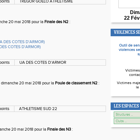
points
TREGOR GOELO ATHLETISME
Dim
22 Fév
manche 20 mai 2018 pour la
Finale des N2
:
VIOLENCES S
 (UA DES COTES D'ARMOR)
Outil de sen
UA DES COTES D'ARMOR)
violences se
s
points
UA DES COTES D'ARMOR
Victimes
contac
Victimes maje
e dimanche 20 mai 2018 pour la
Poule de classement N2
:
le
LES ESPACES
points
ATHLETISME SUD 22
imanche 20 mai 2018 pour la
Finale des N3
: