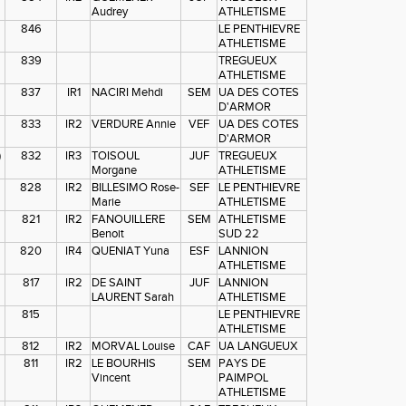
Audrey
ATHLETISME
846
LE PENTHIEVRE
ATHLETISME
839
TREGUEUX
ATHLETISME
837
IR1
NACIRI Mehdi
SEM
UA DES COTES
D'ARMOR
833
IR2
VERDURE Annie
VEF
UA DES COTES
D'ARMOR
)
832
IR3
TOISOUL
JUF
TREGUEUX
Morgane
ATHLETISME
828
IR2
BILLESIMO Rose-
SEF
LE PENTHIEVRE
Marie
ATHLETISME
821
IR2
FANOUILLERE
SEM
ATHLETISME
Benoit
SUD 22
820
IR4
QUENIAT Yuna
ESF
LANNION
ATHLETISME
817
IR2
DE SAINT
JUF
LANNION
LAURENT Sarah
ATHLETISME
815
LE PENTHIEVRE
ATHLETISME
812
IR2
MORVAL Louise
CAF
UA LANGUEUX
811
IR2
LE BOURHIS
SEM
PAYS DE
Vincent
PAIMPOL
ATHLETISME