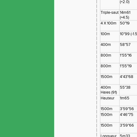
(+2.0)
Triple-saut
14m61
(+4.5)
4 X 100m
50"19
100m
10"99 (-1.5
400m
58"57
800m
1'55"16
800m
1'55"19
1500m
4'43"68
400m
55"38
Haies (91)
Hauteur
1m65
1500m
3'59"56
1500m
4'46"75
1500m
3'59"66
Longueur
5m33