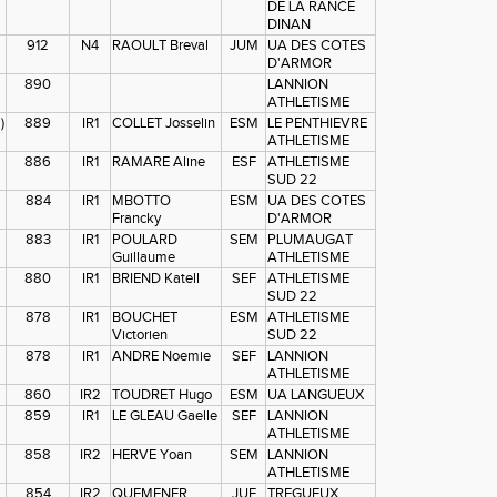
DE LA RANCE
DINAN
912
N4
RAOULT Breval
JUM
UA DES COTES
D'ARMOR
890
LANNION
ATHLETISME
)
889
IR1
COLLET Josselin
ESM
LE PENTHIEVRE
ATHLETISME
886
IR1
RAMARE Aline
ESF
ATHLETISME
SUD 22
884
IR1
MBOTTO
ESM
UA DES COTES
Francky
D'ARMOR
883
IR1
POULARD
SEM
PLUMAUGAT
Guillaume
ATHLETISME
880
IR1
BRIEND Katell
SEF
ATHLETISME
SUD 22
878
IR1
BOUCHET
ESM
ATHLETISME
Victorien
SUD 22
878
IR1
ANDRE Noemie
SEF
LANNION
ATHLETISME
860
IR2
TOUDRET Hugo
ESM
UA LANGUEUX
859
IR1
LE GLEAU Gaelle
SEF
LANNION
ATHLETISME
858
IR2
HERVE Yoan
SEM
LANNION
ATHLETISME
854
IR2
QUEMENER
JUF
TREGUEUX