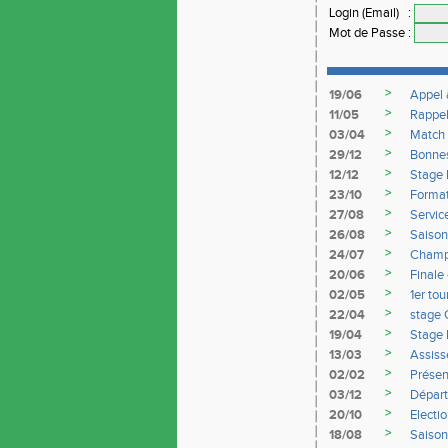
Login (Email)
:
Mot de Passe
:
>
19/06
Appel 
>
11/05
Rappe
>
03/04
Match 
>
29/12
Bonnes
>
12/12
Stage 
>
23/10
Format
>
27/08
Servic
>
26/08
Saiso
>
24/07
Champi
>
20/06
Finale
>
02/05
1er to
>
22/04
stage 
>
19/04
Stage 
>
13/03
Assiss
>
02/02
Présen
>
03/12
Départ
>
20/10
Electi
>
18/08
Saiso