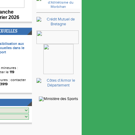
anche
rier 2026
EXUELLES
sibilisation aux
xuelles dans le
port
 mineures :
ter le
119
ures : contacter
3919