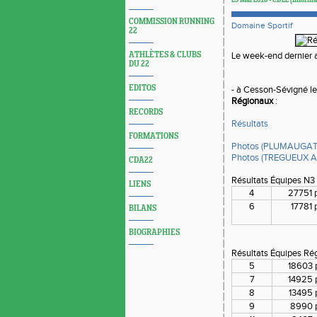
25 Mai 2018 - CD22 (Informa
COMMISSION RUNNING
Domaine Sportif
22
ATHLÈTES & CLUBS
Le week-end dernier av
DU 22
EDITOS
- à Cesson-Sévigné l
Régionaux
:
RECORDS
Résultats
FORMATIONS
Photos (PLUMAUGAT
Photos (TREGUEUX 
CDA22
Résultats Équipes N3
LIENS
4
27751 
6
17781 
BILANS
BIOGRAPHIES
Résultats Équipes Ré
5
18603 
7
14925 
8
13495 
9
8990 p