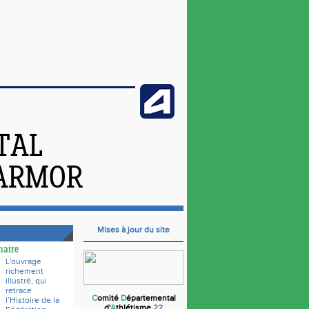
TAL
'ARMOR
Mises à jour du site
naire
L'ouvrage
richement
illustré, qui
retrace
C
omité
D
épartemental
l’Histoire de la
d'
A
thlétisme
22