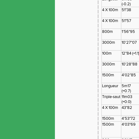
(-0.2)
4 X 100m
51"38
4 X 100m
51"57
800m
1'56"95
3000m
10'27"07
100m
12"84 (+1.1
3000m
10'28"88
1500m
4'02"85
Longueur
5m17
(+0.7)
Triple-saut
11m03
(+0.0)
4 X 100m
43"82
1500m
4'53"72
1500m
4'03"69