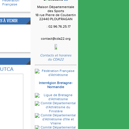
Fédération
Française
Maison Départementale
des Sports
18 rue Pierre de Coubertin
22440 PLOUFRAGAN
S À VENIR
: 02.96.76.25.17
contact@cda22.org
Contacts et horaires
du CDA22
e UTCA
Interrégion Bretagne-
Normandie