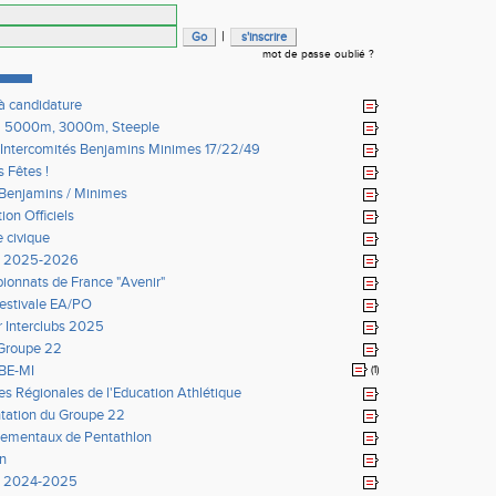
|
mot de passe oublié ?
à candidature
l 5000m, 3000m, Steeple
Intercomités Benjamins Minimes 17/22/49
 Fêtes !
Benjamins / Minimes
ion Officiels
e civique
n 2025-2026
onnats de France "Avenir"
 estivale EA/PO
ur Interclubs 2025
Groupe 22
BE-MI
(1)
es Régionales de l'Education Athlétique
tation du Groupe 22
ementaux de Pentathlon
on
n 2024-2025