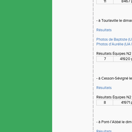
11
8467 
- à Tourlaville le di
Résultats
Photos de Baptiste
Photos d'Aurélie (
Résultats Équipes N2
7
41920 
- à Cesson-Sévigné l
Résultats
Résultats Équipes N2
8
41971 
- à Pont-l'Abbé le d
Résultats