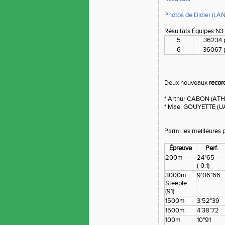
Photos de Didier (L
Résultats Équipes N3
5
36234 
6
36067 p
Deux nouveaux
recor
* Arthur CABON (ATH
* Mael GOUYETTE (UA
Parmi les meilleures 
Épreuve
Perf.
200m
24"65
(-0.1)
3000m
9'06"66
Steeple
(91)
1500m
3'52"39
1500m
4'38"72
100m
10"91