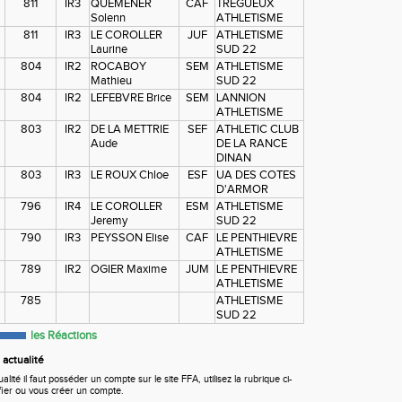
811
IR3
QUEMENER
CAF
TREGUEUX
Solenn
ATHLETISME
811
IR3
LE COROLLER
JUF
ATHLETISME
Laurine
SUD 22
804
IR2
ROCABOY
SEM
ATHLETISME
Mathieu
SUD 22
804
IR2
LEFEBVRE Brice
SEM
LANNION
ATHLETISME
803
IR2
DE LA METTRIE
SEF
ATHLETIC CLUB
Aude
DE LA RANCE
DINAN
803
IR3
LE ROUX Chloe
ESF
UA DES COTES
D'ARMOR
796
IR4
LE COROLLER
ESM
ATHLETISME
Jeremy
SUD 22
790
IR3
PEYSSON Elise
CAF
LE PENTHIEVRE
ATHLETISME
789
IR2
OGIER Maxime
JUM
LE PENTHIEVRE
ATHLETISME
785
ATHLETISME
SUD 22
les Réactions
actualité
ité il faut posséder un compte sur le site FFA, utilisez la rubrique ci-
fier ou vous créer un compte.