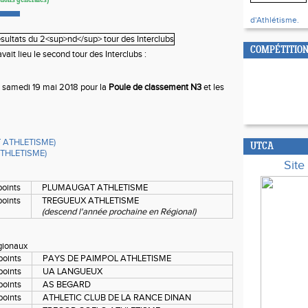
tions générales)
d'Athlétisme.
COMPÉTITION
ait lieu le second tour des Interclubs :
e samedi 19 mai 2018 pour la
Poule de classement N3
et les
 ATHLETISME)
UTCA
ATHLETISME)
Sit
points
PLUMAUGAT ATHLETISME
points
TREGUEUX ATHLETISME
(descend l'année prochaine en Régional)
gionaux
points
PAYS DE PAIMPOL ATHLETISME
points
UA LANGUEUX
points
AS BEGARD
oints
ATHLETIC CLUB DE LA RANCE DINAN