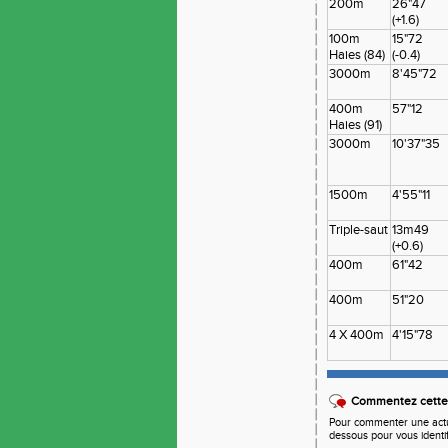
200m
26"47
(+1.6)
100m
15"72
Haies (84)
(-0.4)
3000m
8'45"72
400m
57"12
Haies (91)
3000m
10'37"35
1500m
4'55"11
Triple-saut
13m49
(+0.6)
400m
61"42
400m
51"20
4 X 400m
4'15"78
Commentez cette 
Pour commenter une actual
dessous pour vous identi