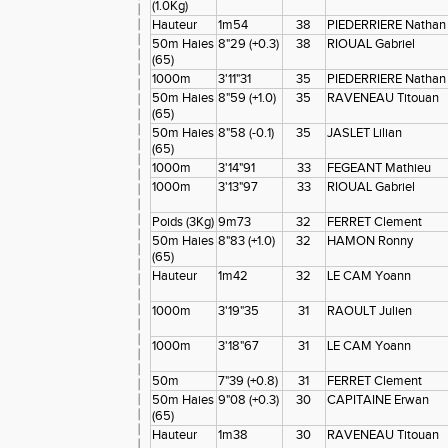
(1.0Kg)
Hauteur
1m54
38
PIEDERRIERE Nathan
50m Haies
8"29 (+0.3)
38
RIOUAL Gabriel
(65)
1000m
3'11"31
35
PIEDERRIERE Nathan
50m Haies
8"59 (+1.0)
35
RAVENEAU Titouan
(65)
50m Haies
8"58 (-0.1)
35
JASLET Lilian
(65)
1000m
3'14"91
33
FEGEANT Mathieu
1000m
3'13"97
33
RIOUAL Gabriel
Poids (3Kg)
9m73
32
FERRET Clement
50m Haies
8"83 (+1.0)
32
HAMON Ronny
(65)
Hauteur
1m42
32
LE CAM Yoann
1000m
3'19"35
31
RAOULT Julien
1000m
3'18"67
31
LE CAM Yoann
50m
7"39 (+0.8)
31
FERRET Clement
50m Haies
9"08 (+0.3)
30
CAPITAINE Erwan
(65)
Hauteur
1m38
30
RAVENEAU Titouan