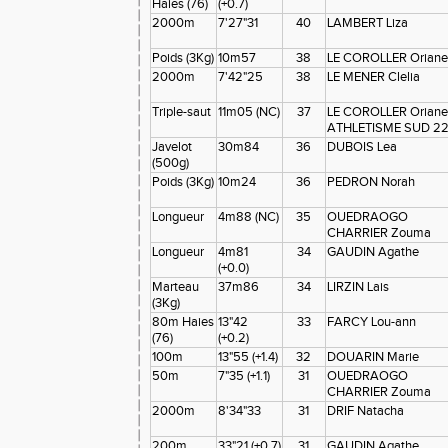
Haies (76)
(+0.7)
2000m
7'27"31
40
LAMBERT Liza
Poids (3Kg)
10m57
38
LE COROLLER Oriane
2000m
7'42"25
38
LE MENER Clelia
Triple-saut
11m05 (NC)
37
LE COROLLER Oriane
ATHLETISME SUD 2
Javelot
30m84
36
DUBOIS Lea
(500g)
Poids (3Kg)
10m24
36
PEDRON Norah
Longueur
4m88 (NC)
35
OUEDRAOGO
CHARRIER Zouma
Longueur
4m81
34
GAUDIN Agathe
(+0.0)
Marteau
37m86
34
LIRZIN Lais
(3Kg)
80m Haies
13"42
33
FARCY Lou-ann
(76)
(+0.2)
100m
13"55 (+1.4)
32
DOUARIN Marie
50m
7"35 (+1.1)
31
OUEDRAOGO
CHARRIER Zouma
2000m
8'34"33
31
DRIF Natacha
200m
33"21 (+0.7)
31
GAUDIN Agathe