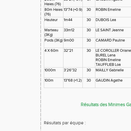
Haies (76)
80m Haies
13"74 (+0.9)
30
ROBIN Emeline
(76)
Hauteur
1m44
30
DUBOIS Lea
Marteau
33m12
30
LE SAINT Jeanne
(3Kg)
Poids (3Kg)
9m00
30
CAMARD Pauline
4 X 60m
32"21
30
LE COROLLER Oriane
BUREL Lena
ROBIN Emeline
TAUFFLIEB Loa
1000m
3'26"32
30
MAILLY Gabrielle
100m
13"68 (+1.2)
30
GAUDIN Agathe
Résultats des Minimes G
Résultats par équipe :