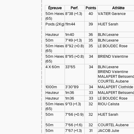
Épreuve
Perf.
Points
Athlète
50m Haies
8"38 (+1.3)
40
VATIER Garance
(65)
Poids (2Kg)
11m44
39
HUET Sarah
Hauteur
1m40
36
BLIN Lexane
50m
7"49 (+1.3)
35
BLIN Lexane
50m Haies
8"92 (+0.8)
35
LE BOUDEC Rose
(65)
50m Haies
8"95 (+0.8)
34
BRIEND Valentine
(65)
4 X 60m
33"65
34
BLIN Lexane
BRIEND Valentine
MALAPERT Belissen
COURTEL Aubane
1000m
3'30"89
34
MALAPERT Clothilde
Hauteur
1m36
33
MALAPERT Belissen
Hauteur
1m36
33
LE BOUDEC Rose
50m Haies
9"13 (+1.3)
32
RIOU Calista
(65)
50m
7"66 (+0.9)
32
HUET Sarah
50m
7"66 (+1.6)
32
COURTEL Aubane
50m
7"67 (+1.3)
31
JACOB Julie