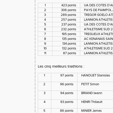
1
423 points
UA DES COTES D'A
2
306 points
PAYS DE PAIMPOL A
3
289 points
TREGOR GOELO AT
4
257 points
LANNION ATHLETISM
5
237 points
UA DES COTES D'A
6
232 points
ATHLETISME SUD 22
7
195 points
TREGUEUX ATHLET
8
135 points
AC KENANAIS SAI
9
134 points
LANNION ATHLETIS
10
132 points
ATHLETISME SUD 22
11
87 points
LANNION ATHLETIS
Les cinq meilleurs triathlons :
1
97 points
HANOUET Stanislas
2
96 points
PETIT Simon
3
94 points
BRIAND Iwann
4
93 points
HENRI Thibault
5
86 points
MINIER James