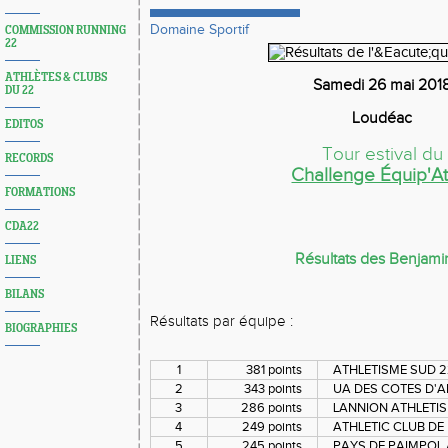
Domaine Sportif
COMMISSION RUNNING
22
ATHLÈTES & CLUBS
Samedi 26 mai 201
DU 22
Loudéac
EDITOS
Tour estival du
RECORDS
Challenge Équip'At
FORMATIONS
CDA22
Résultats des Benjami
LIENS
BILANS
Résultats par équipe :
BIOGRAPHIES
1
381 points
ATHLETISME SUD 22
2
343 points
UA DES COTES D'A
3
286 points
LANNION ATHLETIS
4
249 points
ATHLETIC CLUB D
5
245 points
PAYS DE PAIMPOL A