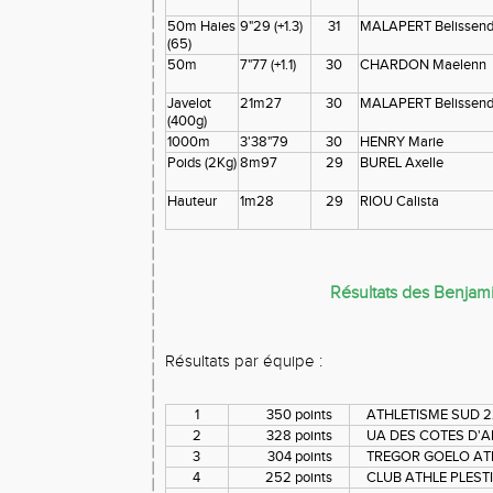
50m Haies
9"29 (+1.3)
31
MALAPERT Belissen
(65)
50m
7"77 (+1.1)
30
CHARDON Maelenn
Javelot
21m27
30
MALAPERT Belissen
(400g)
1000m
3'38"79
30
HENRY Marie
Poids (2Kg)
8m97
29
BUREL Axelle
Hauteur
1m28
29
RIOU Calista
Résultats des Benjam
Résultats par équipe :
1
350 points
ATHLETISME SUD 22
2
328 points
UA DES COTES D'A
3
304 points
TREGOR GOELO AT
4
252 points
CLUB ATHLE PLEST