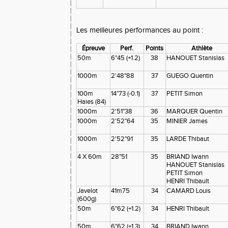
Les meilleures performances au point :
Épreuve
Perf.
Points
Athlète
50m
6"45 (+1.2)
38
HANOUET Stanislas
1000m
2'48"88
37
GUEGO Quentin
100m
14"73 (-0.1)
37
PETIT Simon
Haies (84)
1000m
2'51"38
36
MARQUER Quentin
1000m
2'52"64
35
MINIER James
1000m
2'52"91
35
LARDE Thibaut
4 X 60m
28"51
35
BRIAND Iwann
HANOUET Stanislas
PETIT Simon
HENRI Thibault
Javelot
41m75
34
CAMARD Louis
(600g)
50m
6"62 (+1.2)
34
HENRI Thibault
50m
6"62 (+1.3)
34
BRIAND Iwann