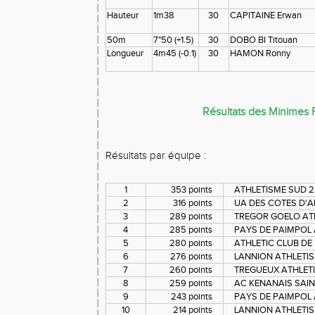
Hauteur
1m38
30
CAPITAINE Erwan
50m
7"50 (+1.5)
30
DOBO BI Titouan
Longueur
4m45 (-0.1)
30
HAMON Ronny
Résultats des Minimes F
Résultats par équipe :
1
353 points
ATHLETISME SUD 22
2
316 points
UA DES COTES D'A
3
289 points
TREGOR GOELO AT
4
285 points
PAYS DE PAIMPOL A
5
280 points
ATHLETIC CLUB D
6
276 points
LANNION ATHLETISM
7
260 points
TREGUEUX ATHLET
8
259 points
AC KENANAIS SAI
9
243 points
PAYS DE PAIMPOL 
10
214 points
LANNION ATHLETIS