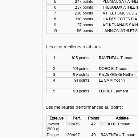
5
247 points
PLUMAUGAT ATHLET
6
237 points
TREGUEUX ATHLET
7
230 points
ATHLETISME SUD 22
8
160 points
UA DES COTES D'A
9
137 points
AC KENANAIS SAI
10
116 points
LANNION ATHLETI
Les cinq meilleurs triathlons :
1
105 points
RAVENEAU Titouan
2
101 points
DOBO BI Titouan
3
99 points
PIEDERRIERE Nathan
4
91 points
LE CAM Yoann
5
90 points
FERRET Clement
Les meilleures performances au point :
Épreuve
Perf.
Points
Athlète
Javelot
38m76
42
DOBO BI Titouan
(500 g)
Disque
30m97
40
RAVENEAU Titouan