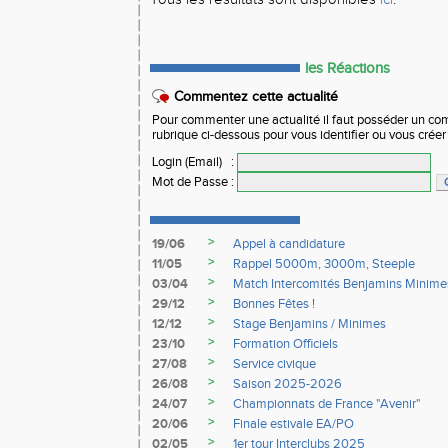
les Réactions
Commentez cette actualité
Pour commenter une actualité il faut posséder un compt
rubrique ci-dessous pour vous identifier ou vous crée
Login (Email)
:
Mot de Passe
:
>
19/06
Appel à candidature
>
11/05
Rappel 5000m, 3000m, Steeple
>
03/04
Match Intercomités Benjamins Minime
>
29/12
Bonnes Fêtes !
>
12/12
Stage Benjamins / Minimes
>
23/10
Formation Officiels
>
27/08
Service civique
>
26/08
Saison 2025-2026
>
24/07
Championnats de France "Avenir"
>
20/06
Finale estivale EA/PO
>
02/05
1er tour Interclubs 2025