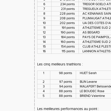
6
234 points
TREGOR GOELO AT
7
231 points
TREGUEUX ATHLET
8
228 points
AC KENANAIS SAI
9
208 points
PLUMAUGAT ATHL
10
202 points
UA DES COTES D'A
11
191 points
ATHLETISME SUD 22
12
190 points
AS BEGARD
13
184 points
PAYS DE PAIMPOL 
14
160 points
ATHLETISME SUD 22
15
154 points
CLUB ATHLE PLEST
16
115 points
LANNION ATHLETISM
Les cinq meilleurs triathlons :
1
98 points
HUET Sarah
2
97 points
BLIN Lexane
3
94 points
MALAPERT Belissend
4
88 points
LE BOUDEC Rose
5
88 points
BRIEND Valentine
Les meilleures performances au point :