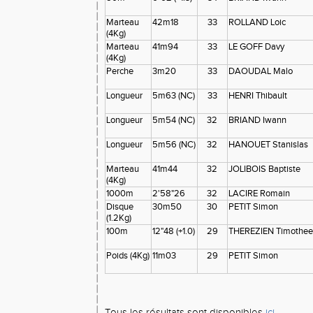
Marteau
42m18
33
ROLLAND Loic
(4Kg)
Marteau
41m94
33
LE GOFF Davy
(4Kg)
Perche
3m20
33
DAOUDAL Malo
Longueur
5m63 (NC)
33
HENRI Thibault
Longueur
5m54 (NC)
32
BRIAND Iwann
Longueur
5m56 (NC)
32
HANOUET Stanislas
Marteau
41m44
32
JOLIBOIS Baptiste
(4Kg)
1000m
2'58"26
32
LACIRE Romain
Disque
30m50
30
PETIT Simon
(1.2Kg)
100m
12"48 (+1.0)
29
THEREZIEN Timothee
Poids (4Kg)
11m03
29
PETIT Simon
Tous les résultats sont disponibles
ici
.