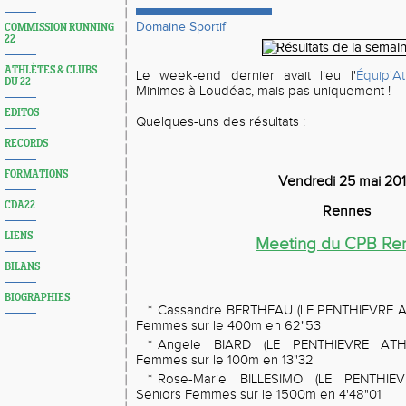
Domaine Sportif
COMMISSION RUNNING
22
ATHLÈTES & CLUBS
Le week-end dernier avait lieu l'
Équip'At
DU 22
Minimes à Loudéac, mais pas uniquement !
EDITOS
Quelques-uns des résultats :
RECORDS
FORMATIONS
Vendredi 25 mai 20
CDA22
Rennes
LIENS
Meeting du CPB Re
BILANS
BIOGRAPHIES
*
Cassandre BERTHEAU (LE PENTHIEVRE A
Femmes sur le 400m en 62"53
*
Angele BIARD (LE PENTHIEVRE ATHL
Femmes sur le 100m en 13"32
*
Rose-Marie BILLESIMO (LE PENTHIE
Seniors Femmes sur le 1500m en 4'48"01