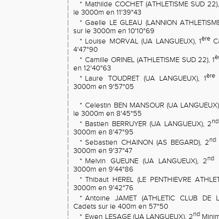
*
Mathilde COCHET (ATHLETISME SUD 22),
le 3000m en 11'39"43
*
Gaelle LE GLEAU (LANNION ATHLETISME
sur le 3000m en 10'10"69
ère
*
Louise MORVAL (UA LANGUEUX), 1
Ca
4'47"90
è
*
Camille ORINEL (ATHLETISME SUD 22), 1
en 12'40"63
ère
*
Laure TOUDRET (UA LANGUEUX), 1
3000m en 9'57"05
*
Celestin BEN MANSOUR (UA LANGUEUX),
le 3000m en 8'45"55
nd
*
Bastien BERRUYER (UA LANGUEUX), 2
3000m en 8'47"95
nd
*
Sebastien CHAINON (AS BEGARD), 2
3000m en 9'37"47
nd
*
Melvin GUEUNE (UA LANGUEUX), 2
E
3000m en 9'44"86
*
Thibaut HEREL (LE PENTHIEVRE ATHLET
3000m en 9'42"76
*
Antoine JAMET (ATHLETIC CLUB DE 
Cadets sur le 400m en 57"50
nd
*
Ewen LESAGE (UA LANGUEUX), 2
Minim