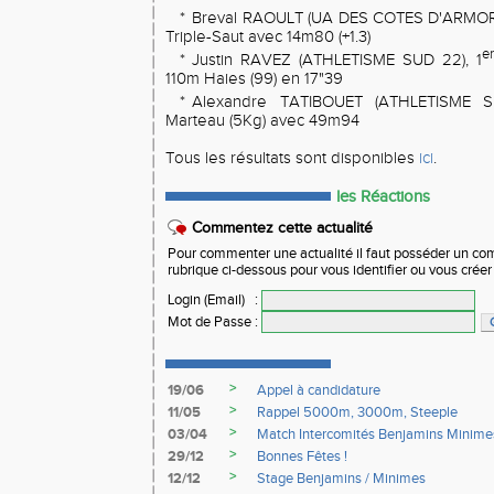
*
Breval RAOULT (UA DES COTES D'ARMOR)
Triple-Saut avec 14m80 (+1.3)
e
*
Justin RAVEZ (ATHLETISME SUD 22), 1
110m Haies (99) en 17"39
*
Alexandre TATIBOUET (ATHLETISME S
Marteau (5Kg) avec 49m94
Tous les résultats sont disponibles
ici
.
les Réactions
Commentez cette actualité
Pour commenter une actualité il faut posséder un compt
rubrique ci-dessous pour vous identifier ou vous crée
Login (Email)
:
Mot de Passe
:
>
19/06
Appel à candidature
>
11/05
Rappel 5000m, 3000m, Steeple
>
03/04
Match Intercomités Benjamins Minime
>
29/12
Bonnes Fêtes !
>
12/12
Stage Benjamins / Minimes