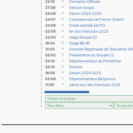
>
23/10
Formation Officiels
>
27/08
Service civique
>
26/08
Saison 2025-2026
>
24/07
Championnats de France "Avenir"
>
20/06
Finale estivale EA/PO
>
02/05
1er tour Interclubs 2025
>
22/04
stage Groupe 22
>
19/04
Stage BE-MI
>
13/03
Assisses Régionales de l'Education At
>
02/02
Présentation du Groupe 22
>
03/12
Départementaux de Pentathlon
>
20/10
Election
>
18/08
Saison 2024-2025
>
03/06
Départementaux Benjamins
>
11/05
2ème tour des Interclubs 2024