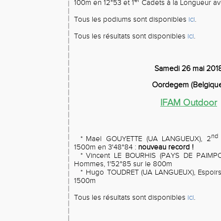
er
100m en 12"53 et 1
Cadets à la Longueur a
Tous les podiums sont disponibles
ici
.
Tous les résultats sont disponibles
ici
.
Samedi 26 mai 201
Oordegem (Belgiqu
IFAM Outdoor
nd
*
Mael GOUYETTE (UA LANGUEUX), 2
1500m en 3'48"84 :
nouveau record !
*
Vincent LE BOURHIS (PAYS DE PAIMPO
Hommes, 1'52"85 sur le 800m
*
Hugo TOUDRET (UA LANGUEUX), Espoirs 
1500m
Tous les résultats sont disponibles
ici
.