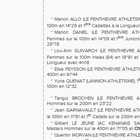
*
Manon ALLO (LE PENTHIEVRE ATHLETISM
ère
100m en 14"29 et 1
Cadettes à la Longueu
*
Manon DANIEL (LE PENTHIEVRE ATH
ère
Femmes sur le 100m en 14"09 et 1
Junior
28"78
*
Lou-Ann GUIVARCH (LE PENTHIEVRE AT
Femmes sur le 100m Haies (84) en 18"81 et 
Longueur avec 4m18
*
Elise PEYSSON (LE PENTHIEVRE ATHLETIS
400m en 61"44
*
Yuna QUENIAT (LANNION ATHLETISME), 1
100m en 12"32
*
Tangui BROCHEN (LE PENTHIEVRE AT
Hommes sur le 200m en 23"22
*
Jean GARNAVAULT (LE PENTHIEVRE ATHL
er
le 100m en 11"81 et 1
Cadets sur le 200m en
*
Gilbert LE JEUNE (AC KENANAIS SA
Masters Hommes sur le 400m en 71"05 et
Ch
*
Quentin MORVAN (LE PENTHIEVRE ATHLE