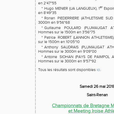
en 2'47"55
er
*
Hugo MENIER (UA LANGUEUX), 1
Espoi
en 8'49"35
*
Ronan PIEDERRIERE (ATHLETISME SUD 
3000m en 9'56"68
*
Guillaume POULARD (PLUMAUGAT ATH
Hommes sur le 1500m en 3'56"75
*
Patrice ROBERT (LANNION ATHLETISME)
sur le 1500m en 10'05"10
*
Anthony SAUDRAIS (PLUMAUGAT ATHL
Hommes sur le 3000m en 9'09"00
*
Antoine SIOHAN (PAYS DE PAIMPOL A
Hommes sur le 3000m en 9'57"92
Tous les résultats sont disponibles
ici
.
Samedi 26 mai 201
Saint-Renan
Championnats de Bretagne Ma
et Meeting Iroise Athl