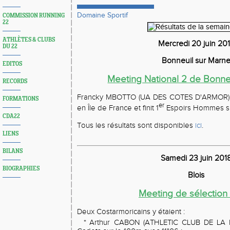
Domaine Sportif
COMMISSION RUNNING
22
ATHLÈTES & CLUBS
Mercredi 20 juin 20
DU 22
Bonneuil sur Marn
EDITOS
Meeting National 2 de Bonne
RECORDS
Francky MBOTTO (UA DES COTES D'ARMOR) av
FORMATIONS
er
en Île de France et finit 1
Espoirs Hommes su
CDA22
Tous les résultats sont disponibles
ici
.
LIENS
BILANS
Samedi 23 juin 201
BIOGRAPHIES
Blois
Meeting de sélection
Deux Costarmoricains y étaient :
*
Arthur CABON (ATHLETIC CLUB DE LA R