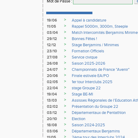
Mot de Passe
:
>
19/06
Appel à candidature
>
11/05
Rappel 5000m, 3000m, Steeple
>
03/04
Match Intercomités Benjamins Minime
>
29/12
Bonnes Fêtes !
>
12/12
Stage Benjamins / Minimes
>
23/10
Formation Officiels
>
27/08
Service civique
>
26/08
Saison 2025-2026
>
24/07
Championnats de France "Avenir"
>
20/06
Finale estivale EA/PO
>
02/05
1er tour Interclubs 2025
>
22/04
stage Groupe 22
>
19/04
Stage BE-MI
>
13/03
Assisses Régionales de l'Education At
>
02/02
Présentation du Groupe 22
>
03/12
Départementaux de Pentathlon
>
20/10
Election
>
18/08
Saison 2024-2025
>
03/06
Départementaux Benjamins
>
11/05
2ème tour des Interclubs 2024