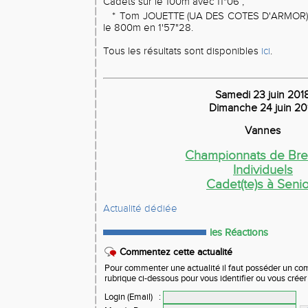
Cadets sur le 100m avec 11"06 ;
*
Tom JOUETTE (UA DES COTES D'ARMOR) 
le 800m en 1'57"28.
Tous les résultats sont disponibles
ici
.
Samedi 23 juin 201
Dimanche 24 juin 20
Vannes
Championnats de Br
Individuels
Cadet(te)s à Seni
Actualité dédiée
les Réactions
Commentez cette actualité
Pour commenter une actualité il faut posséder un compt
rubrique ci-dessous pour vous identifier ou vous crée
Login (Email)
: