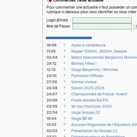
Commentez cette actualité
Pour commenter une actualité il faut posséder un compt
rubrique ci-dessous pour vous identifier ou vous crée
Login (Email)
:
Mot de Passe
:
>
19/06
Appel à candidature
>
11/05
Rappel 5000m, 3000m, Steeple
>
03/04
Match Intercomités Benjamins Minime
>
29/12
Bonnes Fêtes !
>
12/12
Stage Benjamins / Minimes
>
23/10
Formation Officiels
>
27/08
Service civique
>
26/08
Saison 2025-2026
>
24/07
Championnats de France "Avenir"
>
20/06
Finale estivale EA/PO
>
02/05
1er tour Interclubs 2025
>
22/04
stage Groupe 22
>
19/04
Stage BE-MI
>
13/03
Assisses Régionales de l'Education At
>
02/02
Présentation du Groupe 22
>