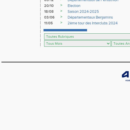
03/12
Départementaux de Pentathlon
>
20/10
Election
>
18/08
Saison 2024-2025
>
03/06
Départementaux Benjamins
>
11/05
2ème tour des Interclubs 2024