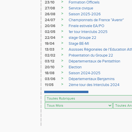
>
23/10
Formation Officiels
>
27/08
Service civique
>
26/08
Saison 2025-2026
>
24/07
Championnats de France "Avenir"
>
20/06
Finale estivale EA/PO
>
02/05
1er tour Interclubs 2025
>
22/04
stage Groupe 22
>
19/04
Stage BE-MI
>
13/03
Assisses Régionales de l'Education At
>
02/02
Présentation du Groupe 22
>
03/12
Départementaux de Pentathlon
>
20/10
Election
>
18/08
Saison 2024-2025
>
03/06
Départementaux Benjamins
>
11/05
2ème tour des Interclubs 2024