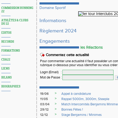
Domaine Sportif
COMMISSION RUNNING
22
Informations
ATHLÈTES & CLUBS
DU 22
Règlement 2024
EDITOS
Engagements
RECORDS
les Réactions
FORMATIONS
Commentez cette actualité
CDA22
Pour commenter une actualité il faut posséder un compt
rubrique ci-dessous pour vous identifier ou vous crée
LIENS
Login (Email)
:
Mot de Passe
:
BILANS
BIOGRAPHIES
>
19/06
Appel à candidature
>
11/05
Rappel 5000m, 3000m, Steeple
>
03/04
Match Intercomités Benjamins Minime
>
29/12
Bonnes Fêtes !
>
12/12
Stage Benjamins / Minimes