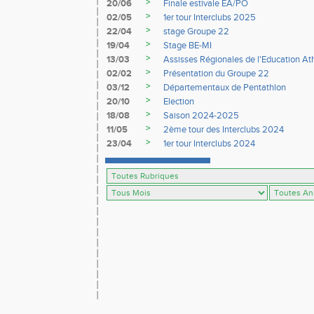
>
20/06
Finale estivale EA/PO
>
02/05
1er tour Interclubs 2025
>
22/04
stage Groupe 22
>
19/04
Stage BE-MI
>
13/03
Assisses Régionales de l'Education At
>
02/02
Présentation du Groupe 22
>
03/12
Départementaux de Pentathlon
>
20/10
Election
>
18/08
Saison 2024-2025
>
11/05
2ème tour des Interclubs 2024
>
23/04
1er tour Interclubs 2024