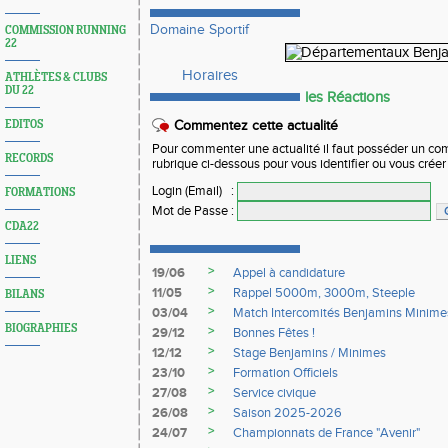
Domaine Sportif
COMMISSION RUNNING
22
Horaires
ATHLÈTES & CLUBS
DU 22
les Réactions
EDITOS
Commentez cette actualité
Pour commenter une actualité il faut posséder un compt
RECORDS
rubrique ci-dessous pour vous identifier ou vous crée
Login (Email)
:
FORMATIONS
Mot de Passe
:
CDA22
LIENS
>
19/06
Appel à candidature
>
11/05
Rappel 5000m, 3000m, Steeple
BILANS
>
03/04
Match Intercomités Benjamins Minime
BIOGRAPHIES
>
29/12
Bonnes Fêtes !
>
12/12
Stage Benjamins / Minimes
>
23/10
Formation Officiels
>
27/08
Service civique
>
26/08
Saison 2025-2026
>
24/07
Championnats de France "Avenir"