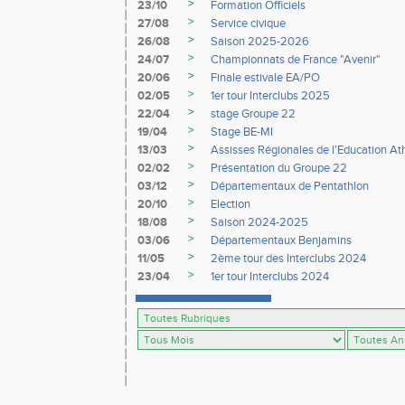
>
23/10
Formation Officiels
>
27/08
Service civique
>
26/08
Saison 2025-2026
>
24/07
Championnats de France "Avenir"
>
20/06
Finale estivale EA/PO
>
02/05
1er tour Interclubs 2025
>
22/04
stage Groupe 22
>
19/04
Stage BE-MI
>
13/03
Assisses Régionales de l'Education At
>
02/02
Présentation du Groupe 22
>
03/12
Départementaux de Pentathlon
>
20/10
Election
>
18/08
Saison 2024-2025
>
03/06
Départementaux Benjamins
>
11/05
2ème tour des Interclubs 2024
>
23/04
1er tour Interclubs 2024