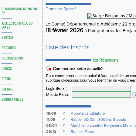
Domaine Sportif
COMMISSION RUNNING
22
ATHLÈTES & CLUBS
Le Comité Départemental d’Athlétisme 22 or
DU 22
18 février 2026
à Paimpol pour les Benjam
EDITOS
Liste des inscrits
RECORDS
--------------------------
FORMATIONS
les Réactions
Commentez cette actualité
CDA22
Pour commenter une actualité il faut posséder un compt
LIENS
rubrique ci-dessous pour vous identifier ou vous crée
Login (Email)
:
BILANS
Mot de Passe
:
BIOGRAPHIES
>
19/06
Appel à candidature
>
11/05
Rappel 5000m, 3000m, Steeple
>
03/04
Match Intercomités Benjamins Minime
>
29/12
Bonnes Fêtes !