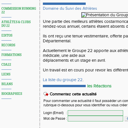
Domaine du Suivi des Athlètes
COMMISSION RUNNING
22
Une partie des meilleurs athlètes costarmorica
ATHLÈTES & CLUBS
DU 22
rendez-vous annuel, certains étaient absents d
EDITOS
Ils ont reçu une tenue vestimentaire, offerte p
Départemental.
RECORDS
Actuellement le Groupe 22 apporte aux athlèt
FORMATIONS
médicale, une aide aux
déplacements et un stage en avril.
CDA22
Un travail est en cours pour revoir les différent
LIENS
La liste du groupe 22
.
BILANS
les Réactions
BIOGRAPHIES
Commentez cette actualité
Pour commenter une actualité il faut posséder un compt
rubrique ci-dessous pour vous identifier ou vous crée
Login (Email)
:
Mot de Passe
: