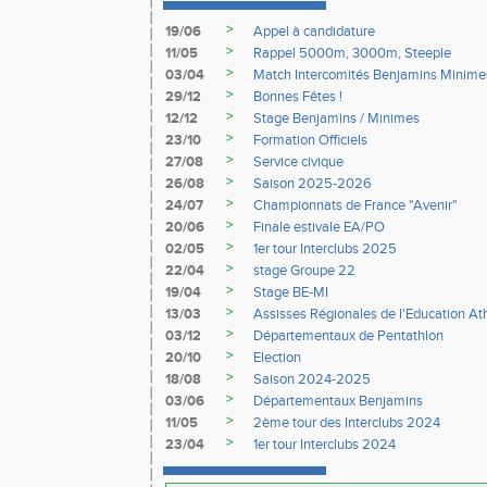
>
19/06
Appel à candidature
>
11/05
Rappel 5000m, 3000m, Steeple
>
03/04
Match Intercomités Benjamins Minime
>
29/12
Bonnes Fêtes !
>
12/12
Stage Benjamins / Minimes
>
23/10
Formation Officiels
>
27/08
Service civique
>
26/08
Saison 2025-2026
>
24/07
Championnats de France "Avenir"
>
20/06
Finale estivale EA/PO
>
02/05
1er tour Interclubs 2025
>
22/04
stage Groupe 22
>
19/04
Stage BE-MI
>
13/03
Assisses Régionales de l'Education At
>
03/12
Départementaux de Pentathlon
>
20/10
Election
>
18/08
Saison 2024-2025
>
03/06
Départementaux Benjamins
>
11/05
2ème tour des Interclubs 2024
>
23/04
1er tour Interclubs 2024