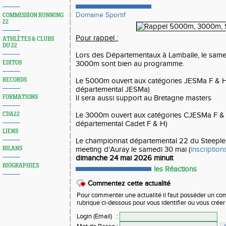
Domaine Sportif
COMMISSION RUNNING
22
Pour rappel :
ATHLÈTES & CLUBS
DU 22
Lors des Départementaux à Lamballe, le samed
EDITOS
3000m sont bien au programme.
RECORDS
Le 5000m ouvert aux catégories JESMa F & 
départemental JESMa)
FORMATIONS
Il sera aussi support au Bretagne masters
CDA22
Le 3000m ouvert aux catégories CJESMa F &
départemental Cadet F & H)
LIENS
Le championnat départemental 22 du Steeple 
BILANS
meeting d'Auray le samedi 30 mai (
inscription
dimanche 24 mai 2026 minuit
BIOGRAPHIES
les Réactions
Commentez cette actualité
Pour commenter une actualité il faut posséder un compt
rubrique ci-dessous pour vous identifier ou vous crée
Login (Email)
: