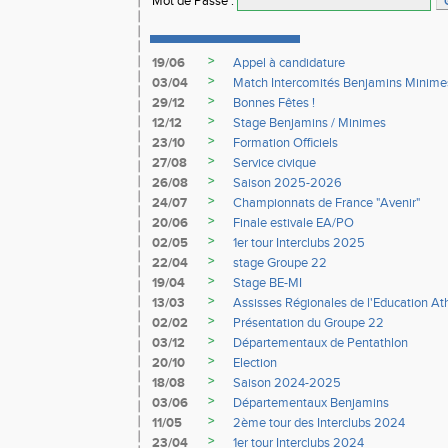
Mot de Passe
:
>
19/06
Appel à candidature
>
03/04
Match Intercomités Benjamins Minime
>
29/12
Bonnes Fêtes !
>
12/12
Stage Benjamins / Minimes
>
23/10
Formation Officiels
>
27/08
Service civique
>
26/08
Saison 2025-2026
>
24/07
Championnats de France "Avenir"
>
20/06
Finale estivale EA/PO
>
02/05
1er tour Interclubs 2025
>
22/04
stage Groupe 22
>
19/04
Stage BE-MI
>
13/03
Assisses Régionales de l'Education At
>
02/02
Présentation du Groupe 22
>
03/12
Départementaux de Pentathlon
>
20/10
Election
>
18/08
Saison 2024-2025
>
03/06
Départementaux Benjamins
>
11/05
2ème tour des Interclubs 2024
>
23/04
1er tour Interclubs 2024