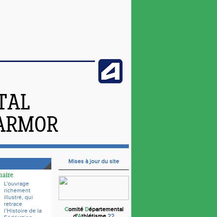
TAL
'ARMOR
Mises à jour du site
naire
L'ouvrage
richement
illustré, qui
retrace
C
omité
D
épartemental
l’Histoire de la
d'
A
thlétisme
22