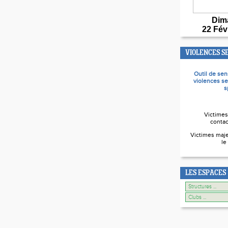
Dim
22 Fév
VIOLENCES S
Outil de sen
violences se
s
Victimes
contac
Victimes maje
le
LES ESPACES