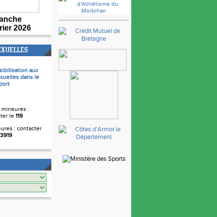
anche
rier 2026
EXUELLES
sibilisation aux
xuelles dans le
port
 mineures :
ter le
119
ures : contacter
3919