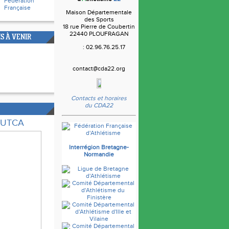
Fédération
Française
Maison Départementale
des Sports
18 rue Pierre de Coubertin
22440 PLOUFRAGAN
S À VENIR
: 02.96.76.25.17
contact@cda22.org
Contacts et horaires
du CDA22
e UTCA
Interrégion Bretagne-
Normandie