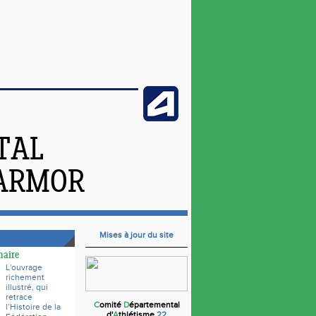
TAL
'ARMOR
Mises à jour du site
naire
L'ouvrage
richement
illustré, qui
retrace
C
omité
D
épartemental
l’Histoire de la
d'
A
thlétisme
22