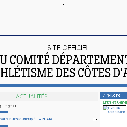
SITE OFFICIEL
U COMITÉ DÉPARTEMEN
THLÉTISME DES CÔTES D
ACTUALITÉS
ATHLE.FR
Livre du Cente
) | Page 1/1
ival du Cross Country à CARHAIX