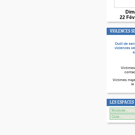
Dim
22 Fév
VIOLENCES S
Outil de sen
violences se
s
Victimes
contac
Victimes maje
le
LES ESPACES