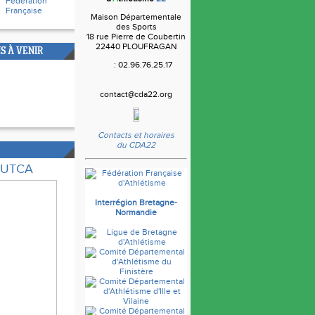
Fédération
Française
Maison Départementale
des Sports
18 rue Pierre de Coubertin
22440 PLOUFRAGAN
S À VENIR
: 02.96.76.25.17
contact@cda22.org
Contacts et horaires
du CDA22
e UTCA
Interrégion Bretagne-
Normandie