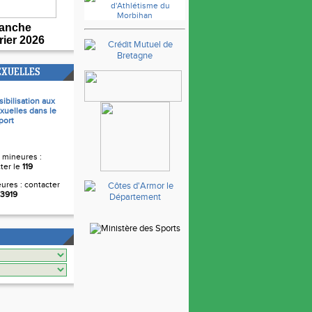
anche
rier 2026
EXUELLES
sibilisation aux
xuelles dans le
port
 mineures :
ter le
119
ures : contacter
3919