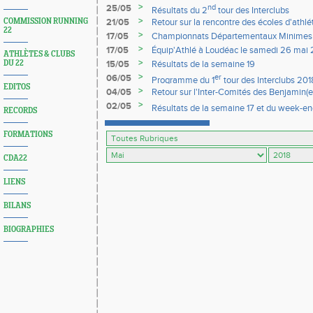
>
25/05
nd
Résultats du 2
tour des Interclubs
>
COMMISSION RUNNING
21/05
Retour sur la rencontre des écoles d'athl
22
>
17/05
Championnats Départementaux Minimes et
3 juin 2018
>
17/05
Équip'Athlé à Loudéac le samedi 26 mai
ATHLÈTES & CLUBS
>
DU 22
15/05
Résultats de la semaine 19
>
06/05
er
Programme du 1
tour des Interclubs 201
EDITOS
>
04/05
Retour sur l'Inter-Comités des Benjamin(
>
02/05
Résultats de la semaine 17 et du week-en
RECORDS
FORMATIONS
CDA22
LIENS
BILANS
BIOGRAPHIES