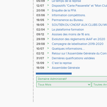
d’Athlétisme
>
05/09
Le temps de la reprise
>
12/07
Dispositifs "Carte Passerelle" et "Mon Cl
>
20/06
Enquête de la FFA
>
03/06
Information compétitions.
>
19/05
Permanence au Bureau
>
19/05
SOUTIEN DU CNOSF AUX CLUBS DU M
>
02/04
La plateforme formation
>
09/12
Assises des moins de 16 ans.
>
29/09
Evolution des règlements IAAF en 2020
>
29/08
Campagne de labellisation 2019-2020
>
10/07
Quelques informations....
>
02/12
Retour sur l’Assemblée Générale du Comit
Merdrignac.
>
31/07
Dernières qualifications validées
>
13/09
C'est la reprise
>
19/09
Assemblée Générale