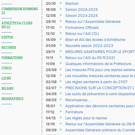
>
20/10
Election
>
COMMISSION RUNNING
18/08
Saison 2024-2025
22
>
12/08
Saison 2023-2024
>
28/10
Retour sur l'Assemblée Générale
ATHLÈTES & CLUBS
>
DU 22
17/10
Formations Officiels
>
12/10
Retour sur l'AG CDJ
EDITOS
>
14/09
Bilan et AG des écoles d'Athlétisme
>
01/09
Nouvelle saison 2022-2023
RECORDS
>
29/11
MESURES SANITAIRES POUR LE SPORT
>
11/11
Retour sur l'AG du 05/11/2021
FORMATIONS
>
11/09
Quelques informations de la Préfecture....
CDA22
>
28/08
Les mesures FFA pour une reprise sereine
>
12/08
Les nouvelles mesures sanitaires pour le s
LIENS
2021
>
02/08
Les règles sanitaires à partir du 21/07
>
02/07
PRECISIONS SUR LA CONCEPTION ET L
BILANS
DE LANCERS DE DISQUE ET DE MARTE
>
04/05
Les outils de prévention à votre dispositio
violences dans le sport
BIOGRAPHIES
>
06/03
Récompense....
>
15/01
Application des décisions sanitaires pour l
janvier
>
17/12
Fermeture
>
04/12
Les règles pour la reprise
>
13/10
Retour sur l’Assemblée Générale du 09/
>
08/09
Assemblée Générale ordinaire du Comit